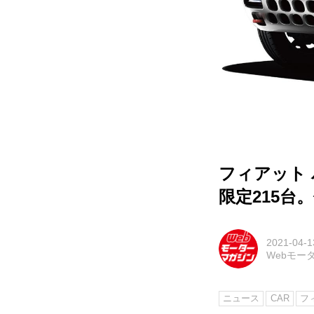
フィアット 
限定215台
2021-04-1
Webモー
ニュース
CAR
フ