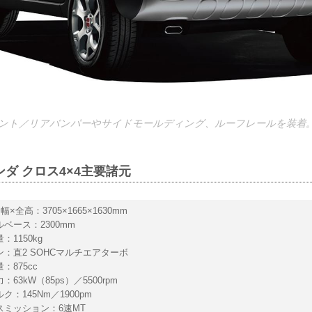
ント／リアバンパーやサイドモールディング、ルーフレールを装着
ンダ クロス4×4主要諸元
幅×全高：3705×1665×1630mm
ベース：2300mm
：1150kg
ン：直2 SOHCマルチエアターボ
：875cc
：63kW（85ps）／5500rpm
ク：145Nm／1900pm
スミッション：6速MT