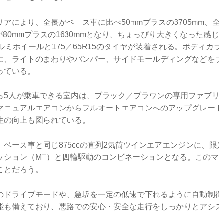
アにより、全長がベース車に比べ50mmプラスの3705mm、全
高が80mmプラスの1630mmとなり、ちょっぴり大きくなった感
ルミホイールと175／65R15のタイヤが装着される。ボディ
に、ライトのまわりやバンパー、サイドモールディングなどを
っている。
ら5人が乗車できる室内は、ブラック／ブラウンの専用ファブ
マニュアルエアコンからフルオートエアコンへのアップグレー
性の向上も図られている。
ベース車と同じ875ccの直列2気筒ツインエアエンジンに、限
ッション（MT）と四輪駆動のコンビネーションとなる。この
ことだろう。
のドライブモードや、急坂を一定の低速で下れるように自動制
能も備えており、悪路での安心・安全な走行をしっかりとアシ