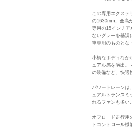
この専用エクステリ
の1630mm、全
専用の15インチア
ないグレーを基調
車専用のものとな
小柄なボディなが
ュアル感を演出。
の装備など、快適
パワートレーンは、
ュアルトランスミ
れるファンも多い
オフロード走行用
トコントロール機