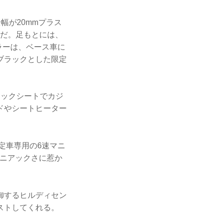
幅が20mmプラス
じだ。足もとには、
カラーは、ベース車に
ブラックとした限定
リックシートでカジ
ドやシートヒーター
定車専用の6速マニ
マニアックさに惹か
御するヒルディセン
ストしてくれる。