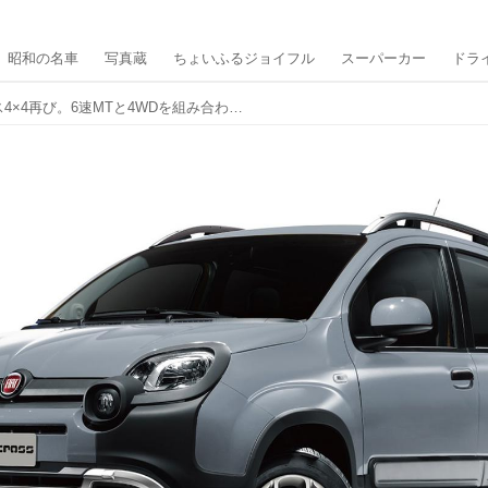
昭和の名車
写真蔵
ちょいふるジョイフル
スーパーカー
ドラ
フィアット パンダクロス4×4再び。6速MTと4WDを組み合わせた限定215台。価格は263万円