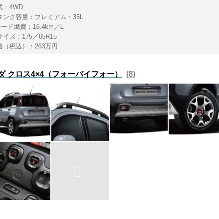
式：4WD
タンク容量：プレミアム・35L
モード燃費：16.4km／L
イズ：175／65R15
格（税込）：263万円
ダ クロス4×4（フォーバイフォー）
8