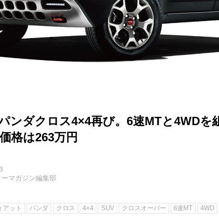
パンダクロス4×4再び。6速MTと4WD
。価格は263万円
3
ターマガジン編集部
ィアット
パンダ
クロス
4×4
SUV
クロスオーバー
6速MT
4WD