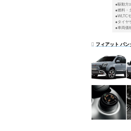
●駆動方
●燃料・
●WLTC
●タイヤサ
●車両価
フィアット パン