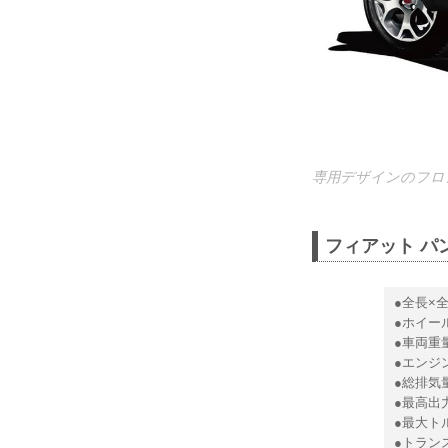
専用デザインのフロ
フィアット パ
●全長×全
●ホイール
●車両重量
●エンジ
●総排気量
●最高出力
●最大トル
●トラン