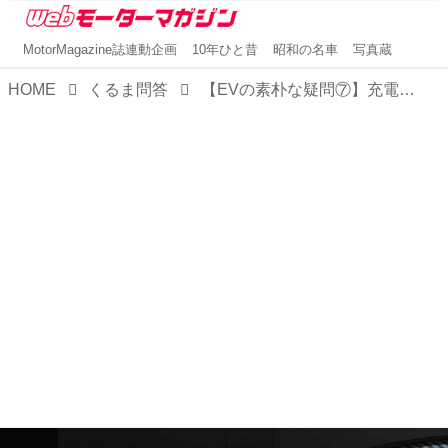
MotorMagazine誌連動企画
10年ひと昔
昭和の名車
写真蔵
HOME
くるま問答
【EVの素朴な疑問⑦】充電器の話題でよく聞く「CHAdeMO（チャデモ）」とはなにか