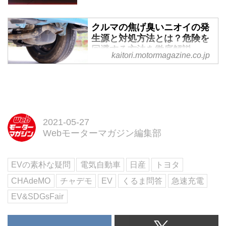
クルマの焦げ臭いニオイの発
生源と対処方法とは？危険を
回避する方法を徹底解説
kaitori.motormagazine.co.jp
クルマから焦げ臭いニオイが？！
焦げ臭いニオイはクルマからの緊
急メッセージです。速やかに点検
修理しなければ取り返しがつかな
い故障に繋がります。そこで、焦
2021-05-27
げ臭いニオイが出た時の対処方法
Webモーターマガジン編集部
を詳しく解説します。
EVの素朴な疑問
電気自動車
日産
トヨタ
CHAdeMO
チャデモ
EV
くるま問答
急速充電
EV&SDGsFair