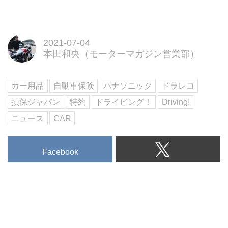
に必ず目にする、クルマの無料一
括査定。
複数の業者に査定してもらうこと
で、一番高い売却先を簡単に見つ
2021-07-04
けることができます。
本田和央（モーターマガジン営業部）
ただ、安易な気持ちで申し込む
と、思わぬトラブルに発展するこ
とも少なくありません。
カー用品
自動車保険
パナソニック
ドラレコ
クルマの一括査定におけるトラブ
損保ジャパン
特約
ドライビング！
Driving!
ルを未然に防ぐには、あらかじめ
クルマ一括査定に関する予備知識
ニュース
CAR
を身につけておくことが先決で
す。
Facebook
この記事では、クルマ一括査定を
利用する際の注意点やトラブルを
未然に防ぐための対処法につい
て、詳しく解説いたします。
→【無料査定】カーセ...