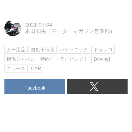
に必ず目にする、クルマの無料一
括査定。
複数の業者に査定してもらうこと
で、一番高い売却先を簡単に見つ
2021-07-04
けることができます。
本田和央（モーターマガジン営業部）
ただ、安易な気持ちで申し込む
と、思わぬトラブルに発展するこ
とも少なくありません。
カー用品
自動車保険
パナソニック
ドラレコ
クルマの一括査定におけるトラブ
損保ジャパン
特約
ドライビング！
Driving!
ルを未然に防ぐには、あらかじめ
クルマ一括査定に関する予備知識
ニュース
CAR
を身につけておくことが先決で
す。
Facebook
この記事では、クルマ一括査定を
利用する際の注意点やトラブルを
未然に防ぐための対処法につい
て、詳しく解説いたします。
→【無料査定】カーセ...