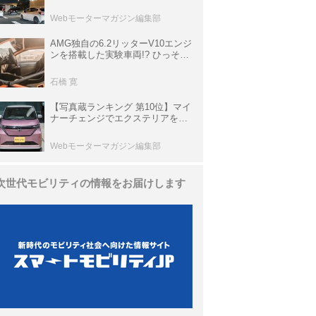
上の渋滞を予測されている道が複
数ある
Webモーターマガジン編集部
AMG独自の6.2リッターV10エンジ
ンを搭載した実験車両!? ひっそり
生き残っていた「CLK DTM AMG
P900 プロトタイプ」とは
石橋 寛
【写真蔵ランキング 第10位】マイ
ナーチェンジでエクステリアを刷
新、使い勝手も向上した「日産 サ
クラ」
Webモーターマガジン編集部
次世代モビリティの情報をお届けします