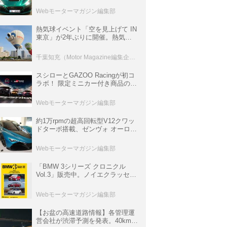
ロニクル・完全版／115】
Webモーターマガジン編集部
熱気球イベント「空を見上げて IN
東京」が2年ぶりに開催。熱気球
体験搭乗会や模型飛行機づくり教
室などのコンテンツも
千葉知充（Motor Magazine編集企画室）
スシローとGAZOO Racingが初コ
ラボ！ 限定ミニカー付き商品の
他、富士スピードウェイのイベン
ト体験があたる抽選企画などを展
Webモーターマガジン編集部
開
約1万rpmの超高回転型V12クワッ
ドターボ搭載、ゼンヴォ オーロラ
は100台限定、デンマーク発のハ
イパーカー【スーパーカークロニ
Webモーターマガジン編集部
クル・完全版／116】
「BMW 3シリーズ クロニクル
Vol.3」販売中。ノイエクラッセか
ら3シリーズへ、誕生50周年記念
ムック
Webモーターマガジン編集部
【お盆の高速道路情報】各管理運
営会社が渋滞予測を発表。40km以