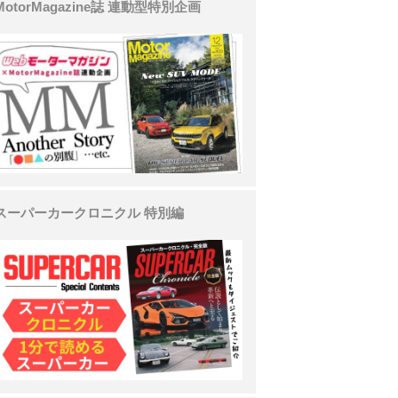
MotorMagazine誌 連動型特別企画
スーパーカークロニクル 特別編