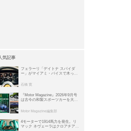
人気記事
フェラーリ「デイトナ スパイダ
ー」がマイアミ・バイスで木っ端
みじんになった後「テスタロッ
サ」に化けた理由
石橋 寛
『Motor Magazine』2026年9月号
は古今の和製スポーツカーを大特
集。欧州スポーツ＆スーパーカー
情報も満載
Motor Magazine編集部
4モーターで1914馬力を発生。リ
マック ネヴェーラはクロアチア発
のハイパーBEV【スーパーカーク