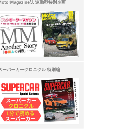
MotorMagazine誌 連動型特別企画
スーパーカークロニクル 特別編