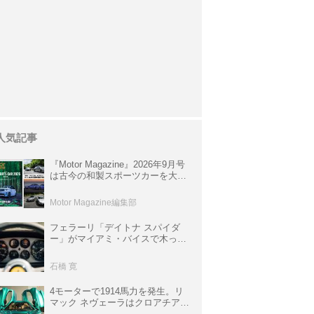
人気記事
『Motor Magazine』2026年9月号
は古今の和製スポーツカーを大特
集。欧州スポーツ＆スーパーカー
情報も満載
Motor Magazine編集部
フェラーリ「デイトナ スパイダ
ー」がマイアミ・バイスで木っ端
みじんになった後「テスタロッ
サ」に化けた理由
石橋 寛
4モーターで1914馬力を発生。リ
マック ネヴェーラはクロアチア発
のハイパーBEV【スーパーカーク