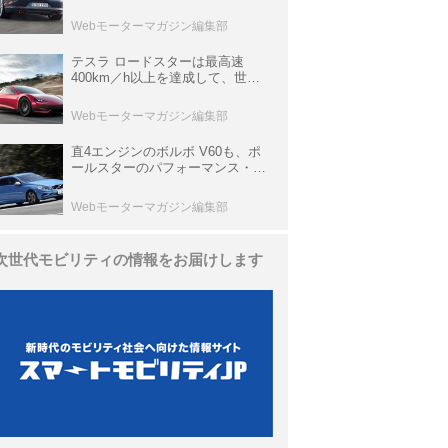
ひと昔の新車】
Webモーターマガジン編集部
テスラ ロードスターは最高速
400km／h以上を達成して、世界
最速を目指すハイパーEV【スーパ
ーカークロニクル・完全版／
Webモーターマガジン編集部
113】
直4エンジンのボルボ V60も、ポ
ールスターのパフォーマンス・パ
ッケージでパワーアップ【10年ひ
と昔の新車】
Webモーターマガジン編集部
次世代モビリティの情報をお届けします