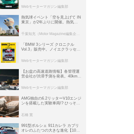
ロニクル・完全版／115】
Webモーターマガジン編集部
熱気球イベント「空を見上げて IN
東京」が2年ぶりに開催。熱気球
体験搭乗会や模型飛行機づくり教
室などのコンテンツも
千葉知充（Motor Magazine編集企画室）
「BMW 3シリーズ クロニクル
Vol.3」販売中。ノイエクラッセか
ら3シリーズへ、誕生50周年記念
ムック
Webモーターマガジン編集部
【お盆の高速道路情報】各管理運
営会社が渋滞予測を発表。40km以
上の渋滞を予測されている道が複
数ある
Webモーターマガジン編集部
AMG独自の6.2リッターV10エンジ
ンを搭載した実験車両!? ひっそり
生き残っていた「CLK DTM AMG
P900 プロトタイプ」とは
石橋 寛
991型ポルシェ 911カレラ カブリ
オレのふたつの大きな進化【10年