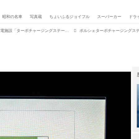
昭和の名車
写真蔵
ちょいふるジョイフル
スーパーカー
ドラ
150kWの高出力・急速充電施設「ターボチャージングステーション」をポルシェが全国各地に開設中
ポルシェターボチャージングス