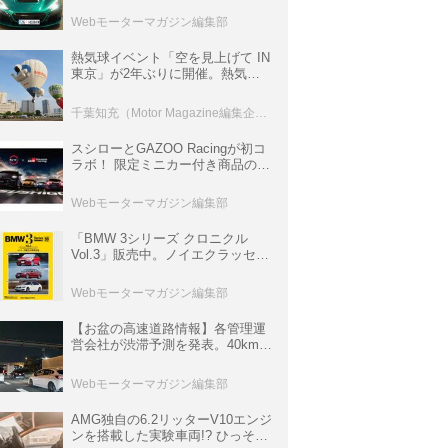
ロニクル・完全版／115】
Webモーターマガジン編集部
熱気球イベント「空を見上げて IN
東京」が2年ぶりに開催。熱気球
体験搭乗会や模型飛行機づくり教
室などのコンテンツも
千葉知充（Motor Magazine編集企画室）
スシローとGAZOO Racingが初コ
ラボ！ 限定ミニカー付き商品の
他、富士スピードウェイのイベン
ト体験があたる抽選企画などを展
Webモーターマガジン編集部
開
「BMW 3シリーズ クロニクル
Vol.3」販売中。ノイエクラッセか
ら3シリーズへ、誕生50周年記念
ムック
Webモーターマガジン編集部
【お盆の高速道路情報】各管理運
営会社が渋滞予測を発表。40km以
上の渋滞を予測されている道が複
数ある
Webモーターマガジン編集部
AMG独自の6.2リッターV10エンジ
ンを搭載した実験車両!? ひっそり