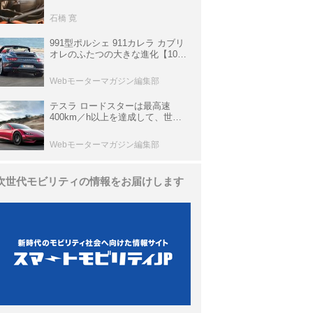
生き残っていた「CLK DTM AMG
P900 プロトタイプ」とは
石橋 寛
991型ポルシェ 911カレラ カブリ
オレのふたつの大きな進化【10年
ひと昔の新車】
Webモーターマガジン編集部
テスラ ロードスターは最高速
400km／h以上を達成して、世界
最速を目指すハイパーEV【スーパ
ーカークロニクル・完全版／
Webモーターマガジン編集部
113】
次世代モビリティの情報をお届けします