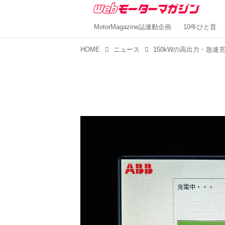
MotorMagazine誌連動企画
10年ひと昔
HOME
ニュース