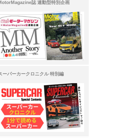
MotorMagazine誌 連動型特別企画
スーパーカークロニクル 特別編