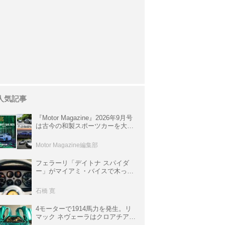
人気記事
『Motor Magazine』2026年9月号
は古今の和製スポーツカーを大特
集。欧州スポーツ＆スーパーカー
情報も満載
Motor Magazine編集部
フェラーリ「デイトナ スパイダ
ー」がマイアミ・バイスで木っ端
みじんになった後「テスタロッ
サ」に化けた理由
石橋 寛
4モーターで1914馬力を発生。リ
マック ネヴェーラはクロアチア発
のハイパーBEV【スーパーカーク