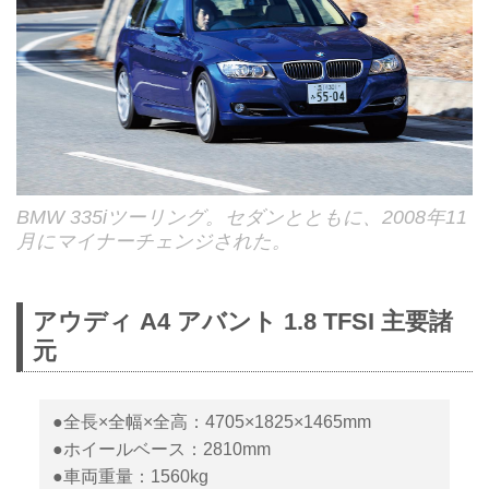
BMW 335iツーリング。セダンとともに、2008年11
月にマイナーチェンジされた。
アウディ A4 アバント 1.8 TFSI 主要諸
元
●全長×全幅×全高：4705×1825×1465mm
●ホイールベース：2810mm
●車両重量：1560kg