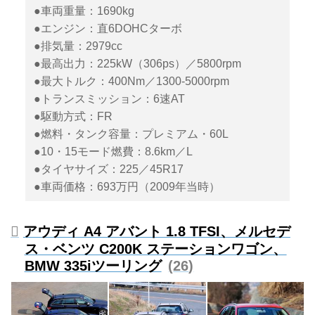
●車両重量：1690kg
●エンジン：直6DOHCターボ
●排気量：2979cc
●最高出力：225kW（306ps）／5800rpm
●最大トルク：400Nm／1300-5000rpm
●トランスミッション：6速AT
●駆動方式：FR
●燃料・タンク容量：プレミアム・60L
●10・15モード燃費：8.6km／L
●タイヤサイズ：225／45R17
●車両価格：693万円（2009年当時）
アウディ A4 アバント 1.8 TFSI、メルセデ
ス・ベンツ C200K ステーションワゴン、
BMW 335iツーリング
26