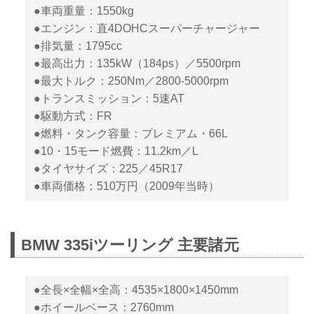
●車両重量：1550kg
●エンジン：直4DOHCスーパーチャージャー
●排気量：1795cc
●最高出力：135kW（184ps）／5500rpm
●最大トルク：250Nm／2800-5000rpm
●トランスミッション：5速AT
●駆動方式：FR
●燃料・タンク容量：プレミアム・66L
●10・15モード燃費：11.2km／L
●タイヤサイズ：225／45R17
●車両価格：510万円（2009年当時）
BMW 335iツーリング 主要諸元
●全長×全幅×全高：4535×1800×1450mm
●ホイールベース：2760mm