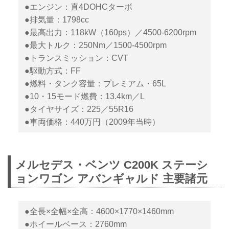
●エンジン：直4DOHCターボ
●排気量：1798cc
●最高出力：118kW（160ps）／4500-6200rpm
●最大トルク：250Nm／1500-4500rpm
●トランスミッション：CVT
●駆動方式：FF
●燃料・タンク容量：プレミアム・65L
●10・15モード燃費：13.4km／L
●タイヤサイズ：225／55R16
●車両価格：440万円（2009年当時）
メルセデス・ベンツ C200K ステーシ
ョンワゴン アバンギャルド 主要諸元
●全長×全幅×全高：4600×1770×1460mm
●ホイールベース：2760mm