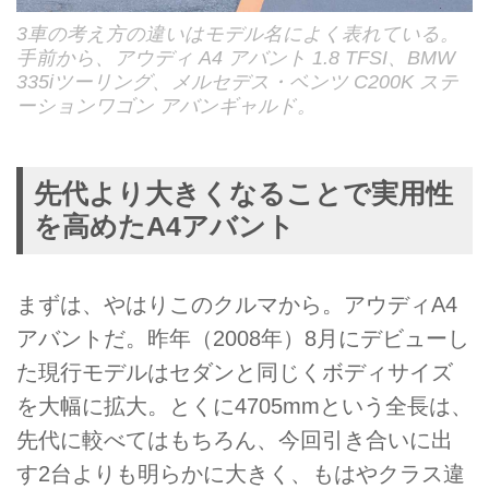
3車の考え方の違いはモデル名によく表れている。
手前から、アウディ A4 アバント 1.8 TFSI、BMW
335iツーリング、メルセデス・ベンツ C200K ステ
ーションワゴン アバンギャルド。
先代より大きくなることで実用性
を高めたA4アバント
まずは、やはりこのクルマから。アウディA4
アバントだ。昨年（2008年）8月にデビューし
た現行モデルはセダンと同じくボディサイズ
を大幅に拡大。とくに4705mmという全長は、
先代に較べてはもちろん、今回引き合いに出
す2台よりも明らかに大きく、もはやクラス違