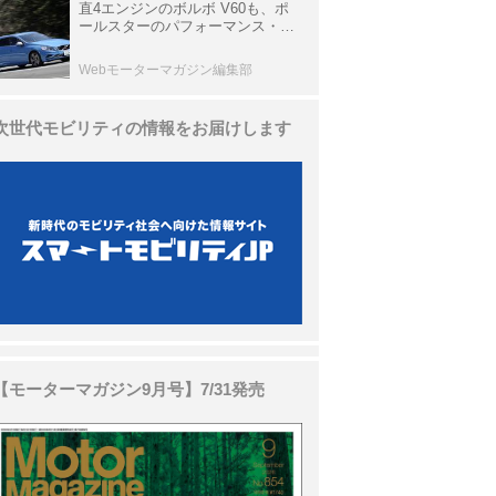
直4エンジンのボルボ V60も、ポ
ールスターのパフォーマンス・パ
ッケージでパワーアップ【10年ひ
と昔の新車】
Webモーターマガジン編集部
次世代モビリティの情報をお届けします
【モーターマガジン9月号】7/31発売