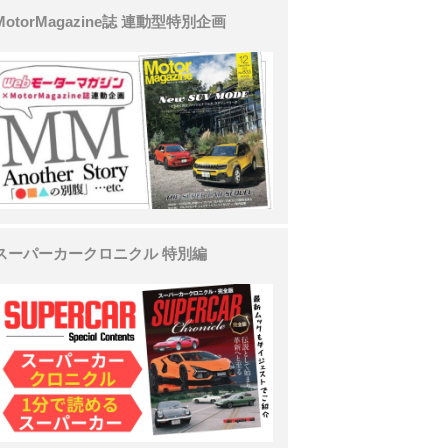
MotorMagazine誌 連動型特別企画
スーパーカークロニクル 特別編