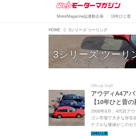
MotorMagazine誌連動企画
10年ひと昔
HOME
3シリーズ ツーリング
3シリーズ ツーリ
Official Staff
アウディA4ア
【10年ひと昔の
2008年8月、4代目
ゴン市場で大きな存在
ナブルな価値がこのセ
ンツ、BMWの3ブラ