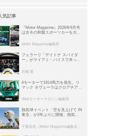
人気記事
『Motor Magazine』2026年9月号
は古今の和製スポーツカーを大特
集。欧州スポーツ＆スーパーカー
情報も満載
Motor Magazine編集部
フェラーリ「デイトナ スパイダ
ー」がマイアミ・バイスで木っ端
みじんになった後「テスタロッ
サ」に化けた理由
石橋 寛
4モーターで1914馬力を発生。リ
マック ネヴェーラはクロアチア発
のハイパーBEV【スーパーカーク
ロニクル・完全版／115】
Webモーターマガジン編集部
熱気球イベント「空を見上げて IN
東京」が2年ぶりに開催。熱気球
体験搭乗会や模型飛行機づくり教
室などのコンテンツも
千葉知充（Motor Magazine編集企画室）