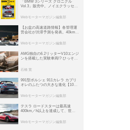
「BMW 3シリーズ クロニクル
Vol.3」販売中。ノイエクラッセか
ら3シリーズへ、誕生50周年記念
ムック
Webモーターマガジン編集部
【お盆の高速道路情報】各管理運
営会社が渋滞予測を発表。40km以
上の渋滞を予測されている道が複
数ある
Webモーターマガジン編集部
AMG独自の6.2リッターV10エンジ
ンを搭載した実験車両!? ひっそり
生き残っていた「CLK DTM AMG
P900 プロトタイプ」とは
石橋 寛
991型ポルシェ 911カレラ カブリ
オレのふたつの大きな進化【10年
ひと昔の新車】
Webモーターマガジン編集部
テスラ ロードスターは最高速
400km／h以上を達成して、世界
最速を目指すハイパーEV【スーパ
ーカークロニクル・完全版／
Webモーターマガジン編集部
113】