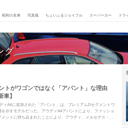
昭和の名車
写真蔵
ちょいふるジョイフル
スーパーカー
ドラ
ング
バントがワゴンではなく「アバント」な理由
新車】
アウディA4に追加された「アバント」は、プレミアムDセグメントワ
感を示すモデルだった。アウディA4アバントにより、ファッショ
グメントに持ち込まれたことにより、アウディ、メルセデス・ベ
ンドによる戦いは熾烈なものになっていた。ここでは国内で行われ