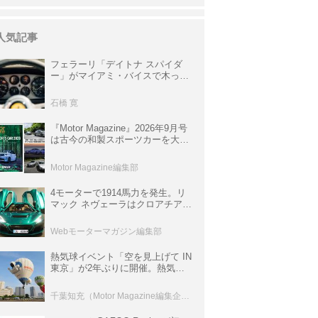
人気記事
フェラーリ「デイトナ スパイダ
ー」がマイアミ・バイスで木っ端
みじんになった後「テスタロッ
サ」に化けた理由
石橋 寛
『Motor Magazine』2026年9月号
は古今の和製スポーツカーを大特
集。欧州スポーツ＆スーパーカー
情報も満載
Motor Magazine編集部
4モーターで1914馬力を発生。リ
マック ネヴェーラはクロアチア発
のハイパーBEV【スーパーカーク
ロニクル・完全版／115】
Webモーターマガジン編集部
熱気球イベント「空を見上げて IN
東京」が2年ぶりに開催。熱気球
体験搭乗会や模型飛行機づくり教
室などのコンテンツも
千葉知充（Motor Magazine編集企画室）