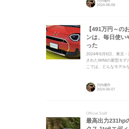
川内優作
【491万円～の
ンは、毎日使い
った
2024年6月6日、東京・渋
されたMINIの新型モ
こでは、どんなモデル
の電気自動車 2024
したエースマンですが
川内優作
ボディサイズは、全長40
大きさです。ひと足先に登
Official Staff
最高出力231h
クス 1to6エ