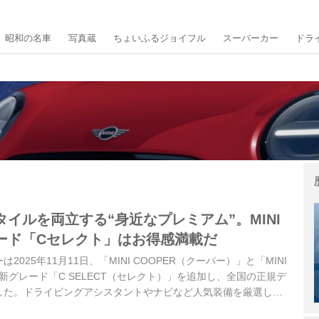
昭和の名車
写真蔵
ちょいふるジョイフル
スーパーカー
ドラ
イルを両立する“身近なプレミアム”。MINI
ード「Cセレクト」はお得感満載だ
025年11月11日、「MINI COOPER（クーパー）」と「MINI
R」に新グレード「C SELECT（セレクト）」を追加し、全国の正規デ
した。ドライビングアシスタントやナビなど人気装備を厳選し、
ム感をより身近な価格で実現している。