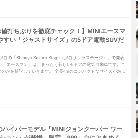
お値打ちぶりを徹底チェック！】MINIエースマ
やすい「ジャストサイズ」の5ドア電動SUVだ
谷の「Shibuya Sakura Stage（渋谷サクラステージ）」で発表
デル「エースマン」は、まったく新しい5ドアの電気自動車です。こ
なのかを解説していきます。 全長4mのコンパクトなサイズが魅力
年4月に中国・北京でワールドプレミアを果たし、ついに日本へ上陸
、なんといっても特徴はその「コンパクトさ」です。 日本仕様の
80×全幅1755×全高1515mmという我々の道路環境にぴったりな
場した新型MINIクーパー3ドアは、全長38...
pのハイパーモデル「MINIジョンクーパー ワー
ディション」が登場。限定「999」台にときめく