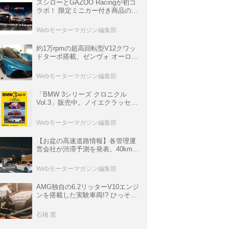
スシローとGAZOO Racingが初コ
ラボ！ 限定ミニカー付き商品の
他、富士スピードウェイのイベン
ト体験があたる抽選企画などを展
Webモーターマガジン編集部
開
約1万rpmの超高回転型V12クワッ
ドターボ搭載、ゼンヴォ オーロラ
は100台限定、デンマーク発のハ
イパーカー【スーパーカークロニ
Webモーターマガジン編集部
クル・完全版／116】
「BMW 3シリーズ クロニクル
Vol.3」販売中。ノイエクラッセか
ら3シリーズへ、誕生50周年記念
ムック
Webモーターマガジン編集部
【お盆の高速道路情報】各管理運
営会社が渋滞予測を発表。40km以
上の渋滞を予測されている道が複
数ある
Webモーターマガジン編集部
AMG独自の6.2リッターV10エンジ
ンを搭載した実験車両!? ひっそり
生き残っていた「CLK DTM AMG
P900 プロトタイプ」とは
石橋 寛