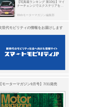
【写真蔵ランキング 第10位】マイ
ナーチェンジでエクステリアを刷
新、使い勝手も向上した「日産 サ
クラ」
Webモーターマガジン編集部
次世代モビリティの情報をお届けします
【モーターマガジン9月号】7/31発売