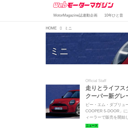
MotorMagazine誌連動企画
10年ひと昔
HOME
ミニ
ミニ
Official Staff
走りとライフスタ
クーパー新グレ
ビー・エム・ダブリューは2
COOPER 5-DOO
ィーラーで販売を開始
MINIらしいプレミア