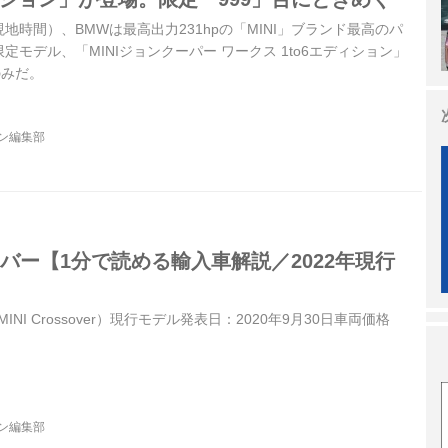
・現地時間）、BMWは最高出力231hpの「MINI」ブランド最高のパ
モデル、「MINIジョンクーパー ワークス 1to6エディション」
のみだ。
ジン編集部
オーバー【1分で読める輸入車解説／2022年現行
INI Crossover）現行モデル発表日：2020年9月30日車両価格
ジン編集部