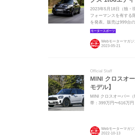
2023年5月18日（独
フォーマンスを有する限定
を発表。販売は999台
Webモーターマガ
Official Staff
MINI クロス
モデル】
MINI クロスオーバー（M
帯：399万円〜616万円
Webモーターマガ