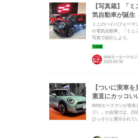
【写真蔵】「ミ
気自動車が誕生
ミニのハイパフォーマン
の電気自動車、「ミニ J
写真で紹介しよう。
Webモーターマガ
【ついに実車を
素直にカッコい
MINIエースマンが発表さ
ジ）」の会場では、20
ひっそりと展示されて