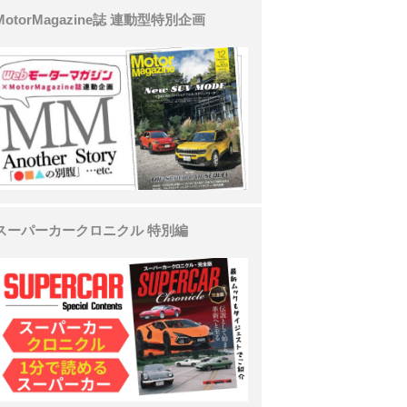
MotorMagazine誌 連動型特別企画
スーパーカークロニクル 特別編