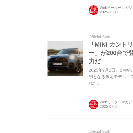
Webモーターマガ
Official Staff
「MINI カン
ー」が200台
力だ
2025年7月2日、BM
初となる限定モデル「
れた。
Webモーターマガ
Official Staff