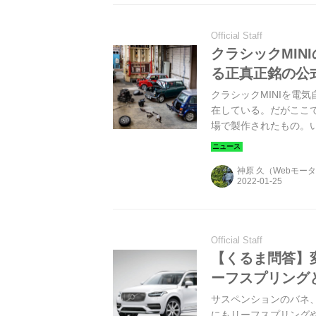
Official Staff
クラシックMIN
る正真正銘の公
クラシックMINIを電
在している。だがここで
場で製作されたもの。い
とになる。
神原 久（Webモー
Official Staff
【くるま問答】
ーフスプリング
サスペンションのバネ
にもリーフスプリング