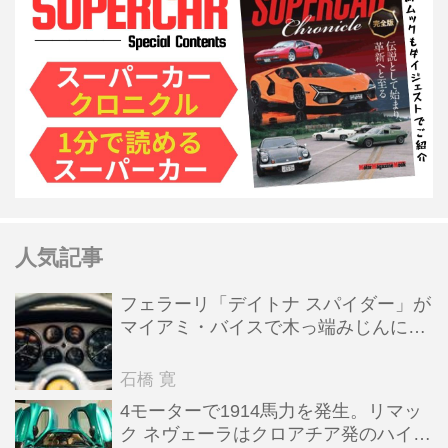
人気記事
フェラーリ「デイトナ スパイダー」が
マイアミ・バイスで木っ端みじんにな
った後「テスタロッサ」に化けた理由
石橋 寛
4モーターで1914馬力を発生。リマッ
ク ネヴェーラはクロアチア発のハイパ