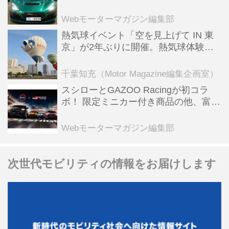
ーBEV【スーパーカークロニクル・完
全版／115】
Webモーターマガジン編集部
熱気球イベント「空を見上げて IN 東
京」が2年ぶりに開催。熱気球体験搭
乗会や模型飛行機づくり教室などのコ
ンテンツも
千葉知充（Motor Magazine編集企画室）
スシローとGAZOO Racingが初コラ
ボ！ 限定ミニカー付き商品の他、富士
スピードウェイのイベント体験があた
る抽選企画などを展開
Webモーターマガジン編集部
次世代モビリティの情報をお届けします