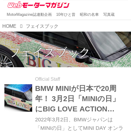
MotorMagazine誌連動企画
10年ひと昔
昭和の名車
写真蔵
HOME
フェイスブック
フェイスブック
Official Staff
BMW MINIが日本で20周
年！ 3月2日「MINIの日」
にBIG LOVE ACTION
powered by MINI始動
2022年3月2日、BMWジャパンは
「MINIの日」としてMINI DAY オンラ