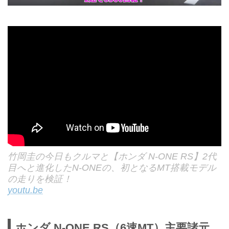
竹岡圭の今日もクルマと【ホンダ N-ONE RS】2代
目へと進化したN-ONEの、初となるMT搭載モデル
の走りを検証！
youtu.be
ホンダ N-ONE RS（6速MT）主要諸元