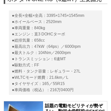
●全長×全幅×全高：3395×1745×1545mm
●ホイールベース：2520mm
●車両重量：840kg
●エンジン：直3 DOHCターボ
●総排気量：658cc
●最高出力：47kW（64ps）／6000rpm
●最大トルク：104Nm／2600rpm
●トランスミッション：6速MT
●駆動方式：FF
●燃料・タンク容量：レギュラー・27L
●WLTCモード燃費：21.6km／L
●タイヤサイズ：165／55R15
●車両価格（税込）：216万0400円
話題の電動モビリティが勢ぞ