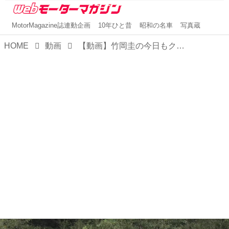
MotorMagazine誌連動企画
10年ひと昔
昭和の名車
写真蔵
HOME
動画
【動画】竹岡圭の今日もクルマと「ホンダ N-ONE RS（6速MT）」（2021年12月放映）