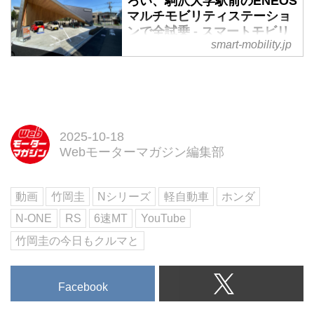
ろい、駒沢大学駅前のENEOS
マルチモビリティステーショ
ンで全試乗 - スマートモビリ
smart-mobility.jp
ティJP
2023年2月初旬、ENEOSマルチ
モビリティステーションが駒沢大
学駅前で営業開始した。今話題の
電動キックボードに加え、電動ア
シスト自転車、超小型EV、電動
2025-10-18
二輪スクーターを選べる、文字ど
Webモーターマガジン編集部
おり“マルチ”なモビリティをライ
ンナップするステーションであ
動画
竹岡圭
Nシリーズ
軽自動車
ホンダ
る。
N-ONE
RS
6速MT
YouTube
竹岡圭の今日もクルマと
Facebook