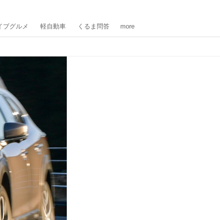
イブグルメ
軽自動車
くるま問答
more