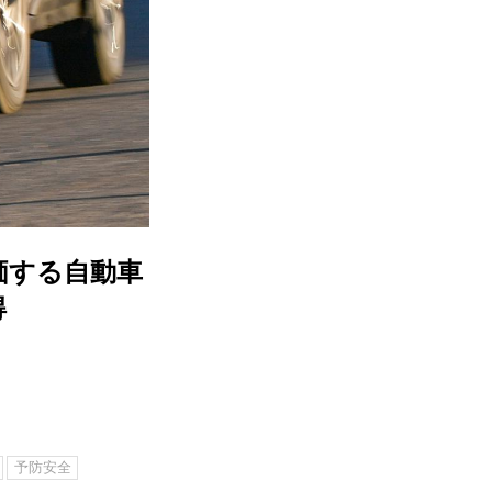
価する自動車
得
予防安全