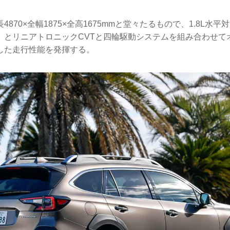
870×全幅1875×全高1675mmと堂々たるもので、1.8L水平
0Nm）とリニアトロニックCVTと四輪駆動システムを組み合わせ
した走行性能を発揮する。