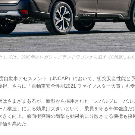
Vとしては、1995年のレガシィグランドワゴンから数えて6代目にあ
年度自動車アセスメント（JNCAP）において、衝突安全性能と
得、さらに「自動車安全性能2021 ファイブスター大賞」も
素はさまざまあるが、新型から採用された「スバルグローバル
ーム構造」による効果は大きいという。乗員を守る車体強度だ
大きく向上。前面衝突時の衝撃を効果的に分散させる機構も採
評価を高めた。