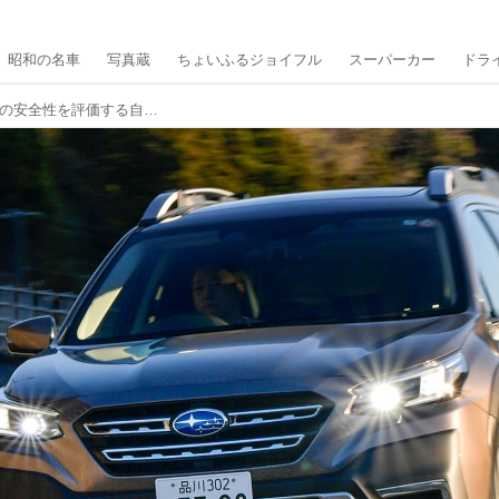
昭和の名車
写真蔵
ちょいふるジョイフル
スーパーカー
ドラ
新型レガシィアウトバックが、クルマの安全性を評価する自動車アセスメントで最高得点、ファイブスター大賞も獲得