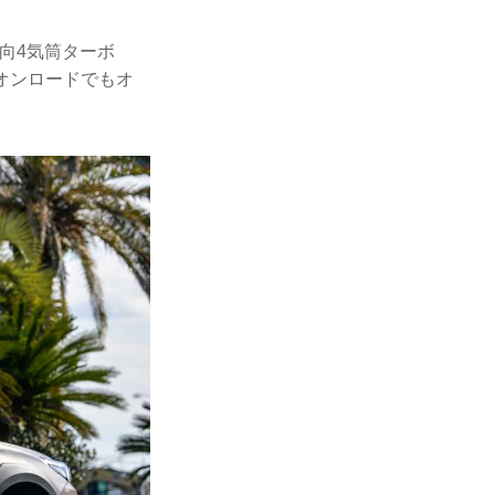
対向4気筒ターボ
てオンロードでもオ