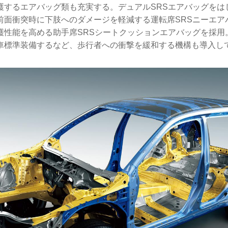
護するエアバッグ類も充実する。デュアルSRSエアバッグをは
前面衝突時に下肢へのダメージを軽減する運転席SRSニーエア
護性能を高める助手席SRSシートクッションエアバッグを採用
車標準装備するなど、歩行者への衝撃を緩和する機構も導入し