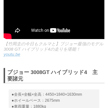
【竹岡圭の今日もクルマと】プジョー最強のモデル
3008 GT ハイブリッド4の走りを堪能！
youtu.be
プジョー 3008GT ハイブリッド4 主
要諸元
●全長×全幅×全高：4450×1840×1630mm
●ホイールベース：2675mm
●車両重量：1880kg