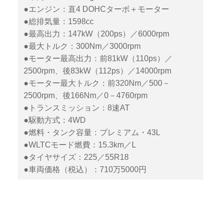
●エンジン：直4 DOHCターボ＋モーター
●総排気量：1598cc
●最高出力：147kW（200ps）／6000rpm
●最大トルク：300Nm／3000rpm
●モーター最高出力：前81kW（110ps）／
2500rpm、後83kW（112ps）／14000rpm
●モーター最大トルク：前320Nm／500－
2500rpm、後166Nm／0－4760rpm
●トランスミッション：8速AT
●駆動方式：4WD
●燃料・タンク容量：プレミアム・43L
●WLTCモード燃費：15.3km／L
●タイヤサイズ：225／55R18
●車両価格（税込）：710万5000円