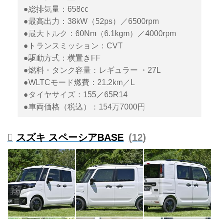
●総排気量：658cc
●最高出力：38kW（52ps）／6500rpm
●最大トルク：60Nm（6.1kgm）／4000rpm
●トランスミッション：CVT
●駆動方式：横置きFF
●燃料・タンク容量：レギュラー ・27L
●WLTCモード燃費：21.2km／L
●タイヤサイズ：155／65R14
●車両価格（税込）：154万7000円
スズキ スペーシアBASE
12