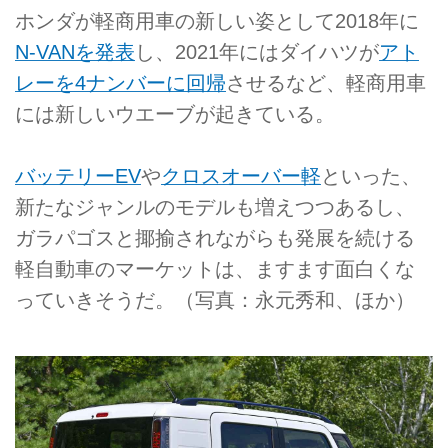
ホンダが軽商用車の新しい姿として2018年に
N-VANを発表
し、2021年にはダイハツが
アト
レーを4ナンバーに回帰
させるなど、軽商用車
には新しいウエーブが起きている。
バッテリーEV
や
クロスオーバー軽
といった、
新たなジャンルのモデルも増えつつあるし、
ガラパゴスと揶揄されながらも発展を続ける
軽自動車のマーケットは、ますます面白くな
っていきそうだ。（写真：永元秀和、ほか）