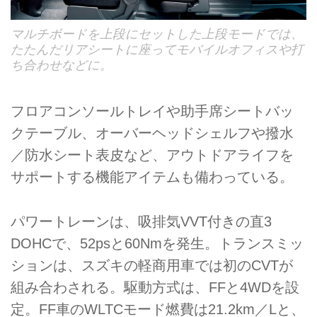
マルチボードを上段にセットした上段モードでは、
たたんだリアシートに座ってモバイルオフィスや打
ち合わせなどに。
フロアコンソールトレイや助手席シートバッ
クテーブル、オーバーヘッドシェルフや撥水
／防水シート表皮など、アウトドアライフを
サポートする機能アイテムも備わっている。
パワートレーンは、吸排気VVT付きの直3
DOHCで、52psと60Nmを発生。トランスミッ
ションは、スズキの軽商用車では初のCVTが
組み合わされる。駆動方式は、FFと4WDを設
定。FF車のWLTCモード燃費は21.2km／Lと、