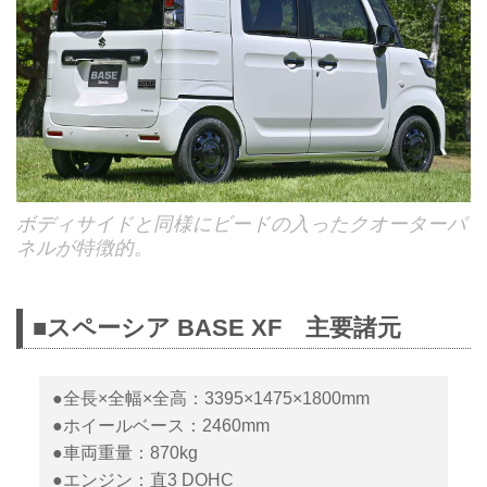
ボディサイドと同様にビードの入ったクオーターパ
ネルが特徴的。
■スペーシア BASE XF 主要諸元
●全長×全幅×全高：3395×1475×1800mm
●ホイールベース：2460mm
●車両重量：870kg
●エンジン：直3 DOHC