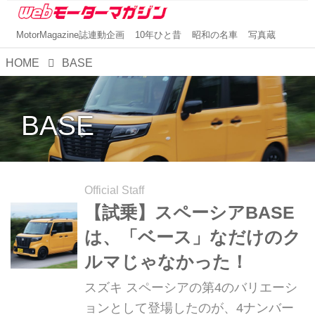
MotorMagazine誌連動企画
10年ひと昔
昭和の名車
写真蔵
HOME
BASE
BASE
Official Staff
【試乗】スペーシアBASE
は、「ベース」なだけのク
ルマじゃなかった！
スズキ スペーシアの第4のバリエーシ
ョンとして登場したのが、4ナンバー