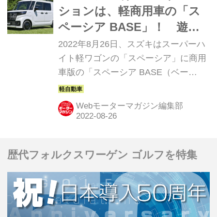
ションは、軽商用車の「ス
ペーシア BASE」！ 遊び
に仕事に自由自在の空間性
2022年8月26日、スズキはスーパーハ
能
イト軽ワゴンの「スペーシア」に商用
車版の「スペーシア BASE（ベー
ス）」を設定して発売した。
Webモーターマガジン編集部
歴代フォルクスワーゲン ゴルフを特集