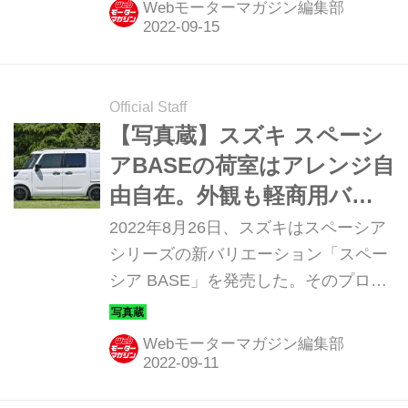
Webモーターマガジン編集部
Official Staff
【写真蔵】スズキ スペーシ
アBASEの荷室はアレンジ自
由自在。外観も軽商用バン
に見えない強い個性がある
2022年8月26日、スズキはスペーシア
シリーズの新バリエーション「スペー
シア BASE」を発売した。そのプロフ
ィールを写真で紹介しよう。
Webモーターマガジン編集部