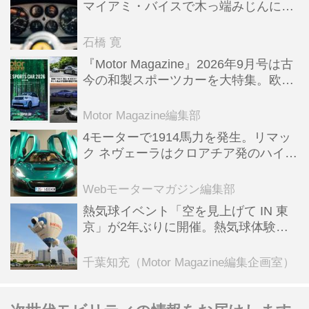
マイアミ・バイスで木っ端みじんにな
った後「テスタロッサ」に化けた理由
石橋 寛
『Motor Magazine』2026年9月号は古
今の和製スポーツカーを大特集。欧州
スポーツ＆スーパーカー情報も満載
Motor Magazine編集部
4モーターで1914馬力を発生。リマッ
ク ネヴェーラはクロアチア発のハイパ
ーBEV【スーパーカークロニクル・完
全版／115】
Webモーターマガジン編集部
熱気球イベント「空を見上げて IN 東
京」が2年ぶりに開催。熱気球体験搭
乗会や模型飛行機づくり教室などのコ
ンテンツも
千葉知充（Motor Magazine編集企画室）