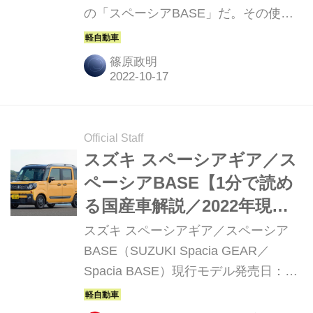
の「スペーシアBASE」だ。その使い
勝手を試すべく、高速道路での移動も
含めて試乗してみることにした。
篠原政明
Official Staff
スズキ スペーシアギア／ス
ペーシアBASE【1分で読め
る国産車解説／2022年現行
モデル】
スズキ スペーシアギア／スペーシア
BASE（SUZUKI Spacia GEAR／
Spacia BASE）現行モデル発売日：
2018年12月20日車両価格：139万4800
円〜192万2800円