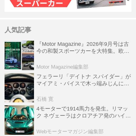
人気記事
『Motor Magazine』2026年9月号は古
今の和製スポーツカーを大特集。欧州
スポーツ＆スーパーカー情報も満載
Motor Magazine編集部
フェラーリ「デイトナ スパイダー」が
マイアミ・バイスで木っ端みじんにな
った後「テスタロッサ」に化けた理由
石橋 寛
4モーターで1914馬力を発生。リマッ
ク ネヴェーラはクロアチア発のハイパ
ーBEV【スーパーカークロニクル・完
全版／115】
Webモーターマガジン編集部