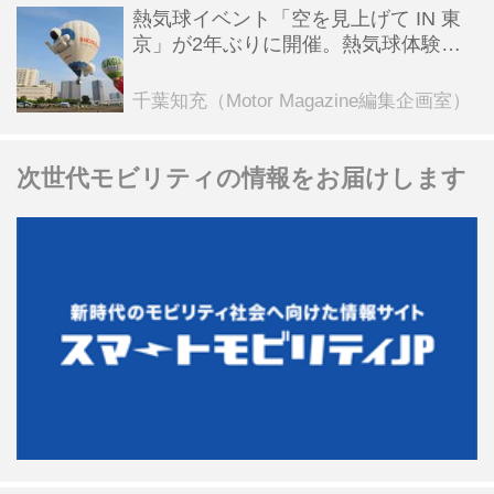
熱気球イベント「空を見上げて IN 東
京」が2年ぶりに開催。熱気球体験搭
乗会や模型飛行機づくり教室などのコ
ンテンツも
千葉知充（Motor Magazine編集企画室）
次世代モビリティの情報をお届けします