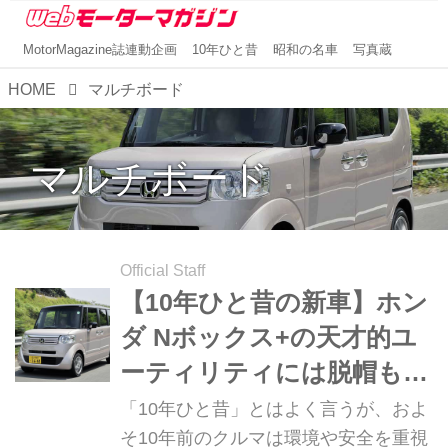
MotorMagazine誌連動企画
10年ひと昔
昭和の名車
写真蔵
HOME
マルチボード
マルチボード
Official Staff
【10年ひと昔の新車】ホン
ダ Nボックス+の天才的ユ
ーティリティには脱帽もの
だった
「10年ひと昔」とはよく言うが、およ
そ10年前のクルマは環境や安全を重視