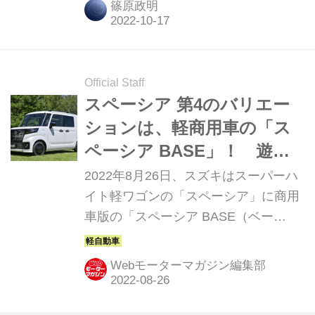
篠原政明
Official Staff
スペーシア 第4のバリエー
ションは、軽商用車の「ス
ペーシア BASE」！ 遊び
に仕事に自由自在の空間性
2022年8月26日、スズキはスーパーハ
能
イト軽ワゴンの「スペーシア」に商用
車版の「スペーシア BASE（ベー
ス）」を設定して発売した。
Webモーターマガジン編集部