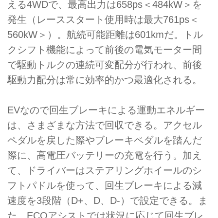
える4WDで、最高出力は658ps＜484kW＞を
発生（レーススタート使用時は最大761ps＜
560kW＞）。航続可能距離は601kmだ。トル
クシフト機能によって前後の電気モーター間
で駆動トルクの連続可変配分が行われ、前後
駆動力配分は常に効率的かつ最適化される。
EVなので回生ブレーキによる運動エネルギー
は、さまざまな方法で回収できる。アクセル
ペダルを戻した際やブレーキペダルを踏んだ
際に、高電圧バッテリーの充電を行う。加え
て、ドライバーはステアリングホイールのシ
フトパドルを使って、回生ブレーキによる減
速度を3段階（D+、D、D-）で設定できる。ま
た、ECOアシストでは状況に応じて回生ブレ