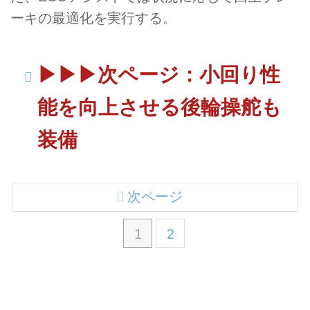
ーキの最適化を実行する。
▶︎▶︎▶︎次ページ：小回り性
能を向上させる後輪操舵も
装備
次ページ
1
2