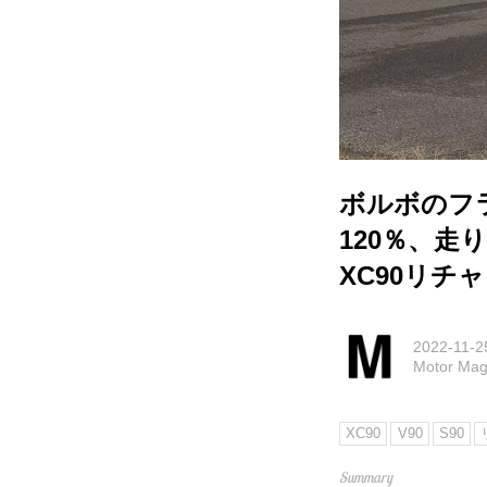
ボルボのフ
120％、走
XC90リチ
2022-11-2
Motor M
XC90
V90
S90