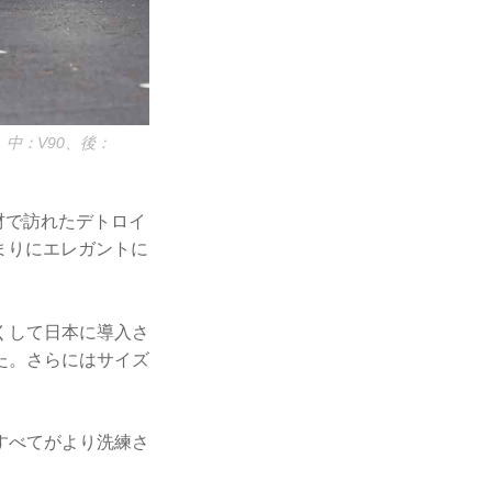
中：V90、後：
材で訪れたデトロイ
あまりにエレガントに
くして日本に導入さ
た。さらにはサイズ
すべてがより洗練さ