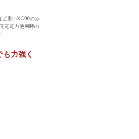
。
ど重いXC90のみ
、充電電力使用時の
た。
でも力強く