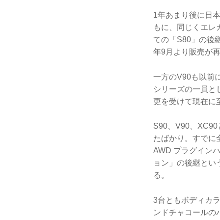
1年あまり後に日本
もに、同じくエレ
ての「S80」の後
年9月より販売が
一方のV90も以前
シリーズの一員と
更を受けて現在に
S90、V90、X
たばかり。すでに
AWD プラグイ
ョン」の後継とい
る。
3台ともボディカ
ンドチャコールのパ