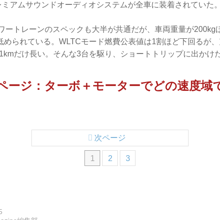
 社製プレミアムサウンドオーディオシステムが全車に装着されていた
ワートレーンのスペックも大半が共通だが、車両重量が200kgほ
低められている。WLTCモード燃費公表値は1割ほど下回るが
は1kmだけ長い。そんな3台を駆り、ショートトリップに出かけ
▶︎次ページ：ターボ＋モーターでどの速度域
次ページ
1
2
3
5