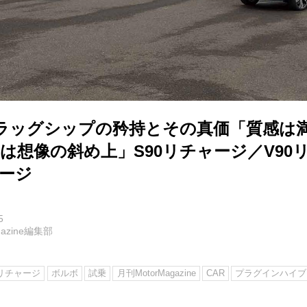
ラッグシップの矜持とその真価「質感は
りは想像の斜め上」S90リチャージ／V90
ャージ
5
agazine編集部
リチャージ
ボルボ
試乗
月刊MotorMagazine
CAR
プラグインハイブ