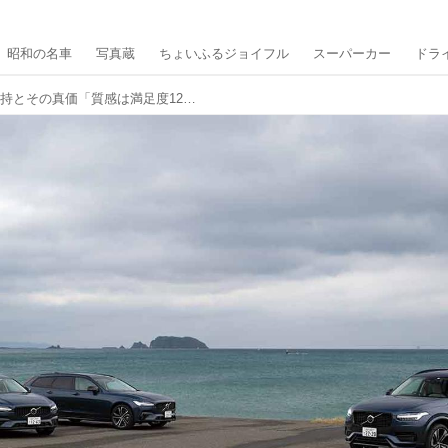
昭和の名車
写真蔵
ちょいふるジョイフル
スーパーカー
ドラ
ボルボのフラッグシップの矜持とその真価「質感は満足度120％、走りは想像の斜め上」S90リチャージ／V90リチャージ／XC90リチャージ