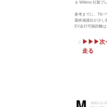
＆ Wilkins
参考までに、T8パ
最終減速比が少し
EV走行可能距離
▶︎▶︎
走る
2022-11-2