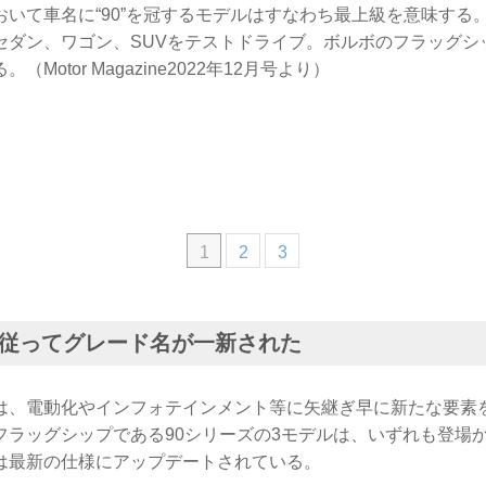
いて車名に“90”を冠するモデルはすなわち最上級を意味する。
セダン、ワゴン、SUVをテストドライブ。ボルボのフラッグシ
Motor Magazine2022年12月号より）
1
2
3
従ってグレード名が一新された
は、電動化やインフォテインメント等に矢継ぎ早に新たな要素
フラッグシップである90シリーズの3モデルは、いずれも登場
は最新の仕様にアップデートされている。