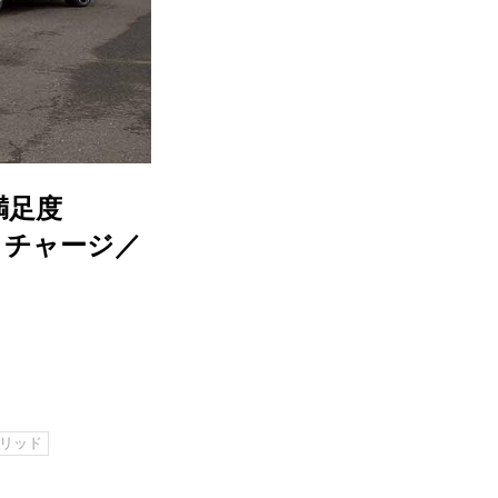
満足度
リチャージ／
リッド