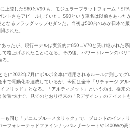
に上陸したS60とV90 も、モジュラープラットフォーム「SP
ガントさをアピールしていた。S90という車名は以前もあった
継となるフラッグシップセダンだ。当初は500台のみが日本で販
再開された。
にあったが、現行モデルは実質的に850→V70と受け継がれた系
して格上げされたことになる。その後、パワートレーンのバリ
至る。
C90ともに2022年7月にボルボ全車に適用されるルールに則して
全車で電動化を達成しているが、今回は全車「リチャージ アルテ
ンハイブリッド」となる。「アルティメット」というのは、従来
う位置づけで、見てのとおり従来の「Rデザイン」のテイスト
ラーも同じ「デニムブルーメタリック」で、ブロンドのインテ
ーフォレーテッドファインナッパレザーシートや1400Wの高出