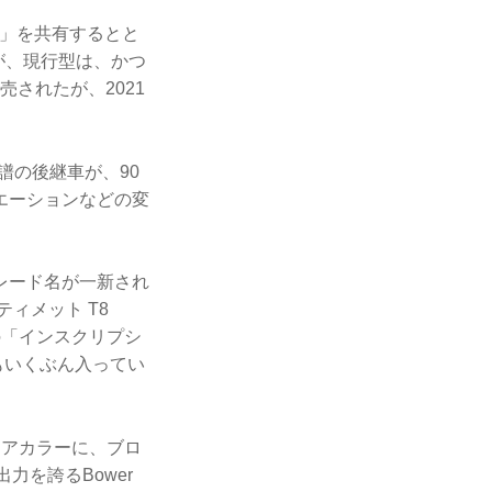
A」を共有するとと
が、現行型は、かつ
売されたが、2021
譜の後継車が、90
エーションなどの変
グレード名が一新され
ィメット T8
の「インスクリプシ
もいくぶん入ってい
リアカラーに、ブロ
力を誇るBower