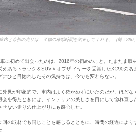
室内と余裕の走りは、至福の移動時間を約束してくれる。（前：S90、
実車に初めて出会ったのは、2016年の初めのこと。たまたま取
えあるトラック＆SUVＶオブザ イヤーを受賞したXC90の
グにひと目惚れしたその気持ちは、今でも変わらない。
に外見が印象的で、車内はよく確かめずにいたのだが、ほどな
機会を得たときには、インテリアの美しさを目にして惚れ直し
させない走りの仕上がりにも感心した。
今回の取材でも同じことを感じるとともに、時間の経過により
た。