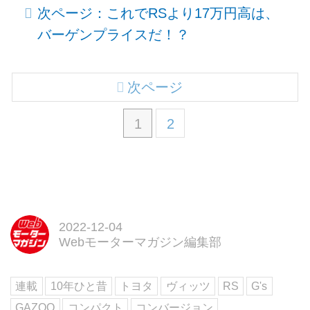
次ページ：これでRSより17万円高は、
バーゲンプライスだ！？
次ページ
1
2
2022-12-04
Webモーターマガジン編集部
連載
10年ひと昔
トヨタ
ヴィッツ
RS
G's
GAZOO
コンパクト
コンバージョン