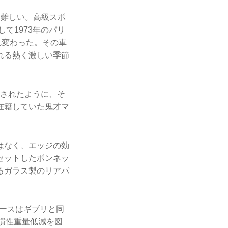
は難しい。高級スポ
して1973年のパリ
れ変わった。その車
れる熱く激しい季節
示されたように、そ
在籍していた鬼才マ
はなく、エッジの効
セットしたボンネッ
るガラス製のリアパ
ースはギブリと同
、慣性重量低減を図