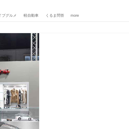
イブグルメ
軽自動車
くるま問答
more