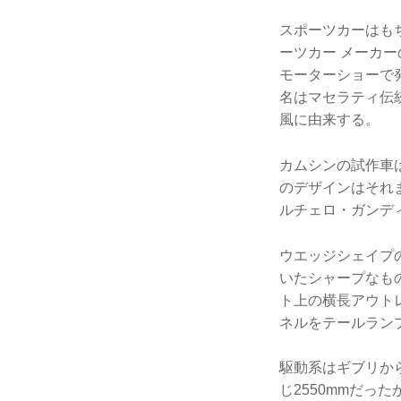
スポーツカーはも
ーツカー メーカ
モーターショーで
名はマセラティ伝
風に由来する。
カムシンの試作車
のデザインはそれ
ルチェロ・ガンデ
ウエッジシェイプ
いたシャープなも
ト上の横長アウト
ネルをテールラン
駆動系はギブリか
じ2550mmだっ