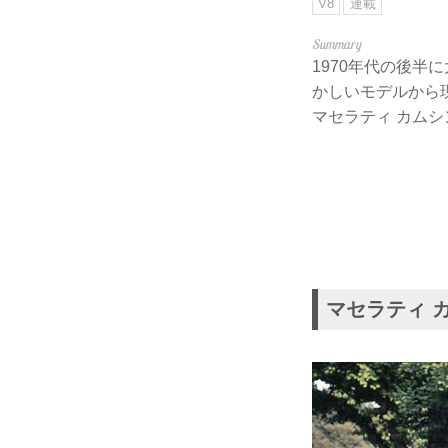
V8
連載
1970年代の後
かしいモデルから
マセラティ カムシ
マセラティ カム