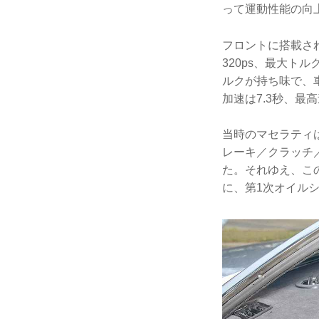
って運動性能の向
フロントに搭載され
320ps、最大トル
ルクが持ち味で、車
加速は7.3秒、最
当時のマセラティ
レーキ／クラッチ
た。それゆえ、こ
に、第1次オイル