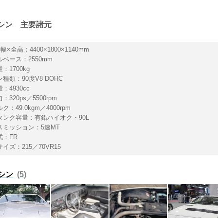
シン 主要諸元
幅×全高：4400×1800×1140mm
ベース：2550mm
：1700kg
種類：90度V8 DOHC
：4930cc
320ps／5500rpm
ク：49.0kgm／4000rpm
タンク容量：有鉛ハイオク・90L
スミッション：5速MT
式：FR
イズ：215／70VR15
シン
5