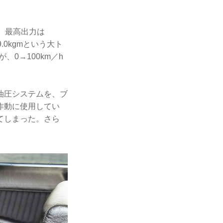
で、最高出力は
.0kgmという大ト
0→100km／h
油圧システムを、ブ
作動に使用してい
てしまった。さら