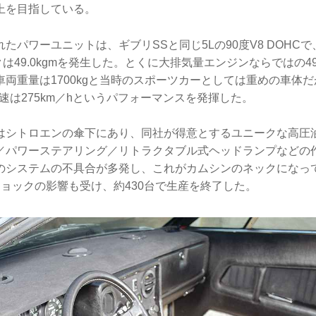
上を目指している。
たパワーユニットは、ギブリSSと同じ5Lの90度V8 DOHC
クは49.0kgmを発生した。とくに大排気量エンジンならではの49
両重量は1700kgと当時のスポーツカーとしては重めの車体だが、
高速は275km／hというパフォーマンスを発揮した。
はシトロエンの傘下にあり、同社が得意とするユニークな高圧
／パワーステアリング／リトラクタブル式ヘッドランプなどの
のシステムの不具合が多発し、これがカムシンのネックになっ
ショックの影響も受け、約430台で生産を終了した。