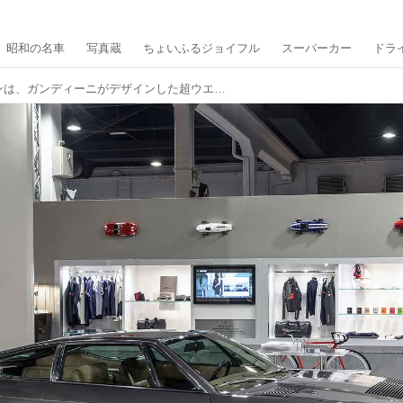
昭和の名車
写真蔵
ちょいふるジョイフル
スーパーカー
ドラ
マセラティ カムシンは、ガンディーニがデザインした超ウエッジシェイプでイメージを刷新【スーパーカークロニクル／018】