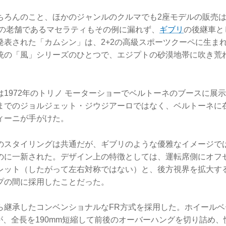
ちろんのこと、ほかのジャンルのクルマでも2座モデルの販売
ーの老舗であるマセラティもその例に漏れず、
ギブリ
の後継車と
発表された「カムシン」は、2+2の高級スポーツクーペに生ま
統の「風」シリーズのひとつで、エジプトの砂漠地帯に吹き荒
は1972年のトリノ モーターショーでベルトーネのブースに展
までのジョルジェット・ジウジアーロではなく、ベルトーネに
ィーニが手がけた。
のスタイリングは共通だが、ギブリのような優雅なイメージで
のに一新された。デザイン上の特徴としては、運転席側にオフ
レット（したがって左右対称ではない）と、後方視界を拡大す
プの間に採用したことだった。
ら継承したコンベンショナルなFR方式を採用した。ホイールベ
たが、全長を190mm短縮して前後のオーバーハングを切り詰め