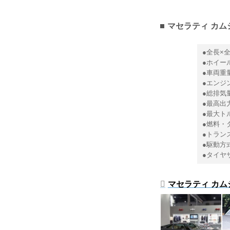
マセラティ カム
●全長×全
●ホイール
●車両重量
●エンジン
●総排気量
●最高出力：
●最大トル
●燃料・
●トラン
●駆動方
●タイヤサ
マセラティ カム