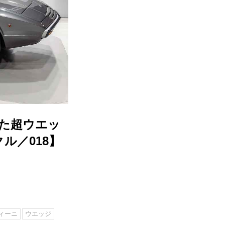
た超ウエッ
ル／018】
ィーニ
ウエッジ