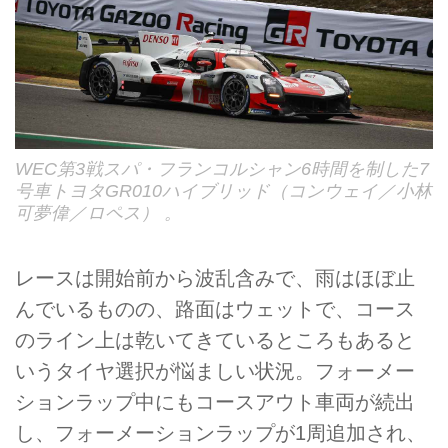
WEC第3戦スパ・フランコルシャン6時間を制した7
号車トヨタGR010ハイブリッド（コンウェイ／小林
可夢偉／ロペス） 。
レースは開始前から波乱含みで、雨はほぼ止
んでいるものの、路面はウェットで、コース
のライン上は乾いてきているところもあると
いうタイヤ選択が悩ましい状況。フォーメー
ションラップ中にもコースアウト車両が続出
し、フォーメーションラップが1周追加され、