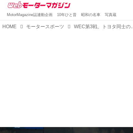
MotorMagazine誌連動企画
10年ひと昔
昭和の名車
写真蔵
HOME
モータースポーツ
WEC第3戦、トヨタ同士の争いを7号車が制す、トヨタは開幕