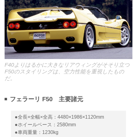
F40よりはるかに大きなリアウィングがそそり立つ
F50のスタイリングは、空力性能を重視したもの
だ。
フェラーリ F50 主要諸元
●全長×全幅×全高：4480×1986×1120mm
●ホイールベース：2580mm
●車両重量：1230kg