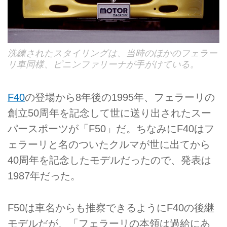
洗練されたスタイリングは、当時のほかのフェラー
リ車同様、ピニンファリーナが手がけている。
F40
の登場から8年後の1995年、フェラーリの
創立50周年を記念して世に送り出されたスー
パースポーツが「F50」だ。ちなみにF40はフ
ェラーリと名のついたクルマが世に出てから
40周年を記念したモデルだったので、発表は
1987年だった。
F50は車名からも推察できるようにF40の後継
モデルだが、「フェラーリの本領は過給にあ