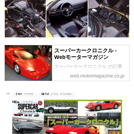
スーパーカークロニクル -
Webモーターマガジン
スーパーカークロニクル の記事
一覧 - 自動車専門誌「Motor
web.motormagazine.co.jp
Magazine」を発行するモーター
マガジン社が運営する、カーライ
フがもっと楽しくなる自動車情報
メディアです。自動車業界に詳し
い専門誌編集者がわかりやすく解
説します。