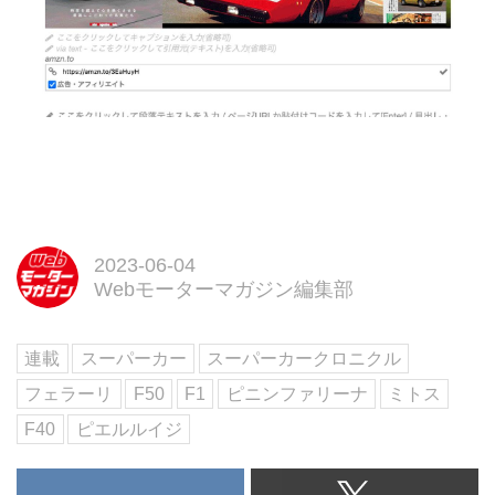
2023-06-04
Webモーターマガジン編集部
連載
スーパーカー
スーパーカークロニクル
フェラーリ
F50
F1
ピニンファリーナ
ミトス
F40
ピエルルイジ