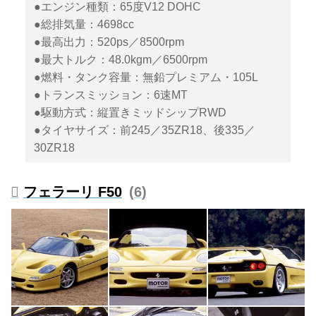
●エンジン種類：65度V12 DOHC
●総排気量：4698cc
●最高出力：520ps／8500rpm
●最大トルク：48.0kgm／6500rpm
●燃料・タンク容量：無鉛プレミアム・105L
●トランスミッション：6速MT
●駆動方式：縦置きミッドシップRWD
●タイヤサイズ：前245／35ZR18、後335／
30ZR18
フェラーリ F50
6