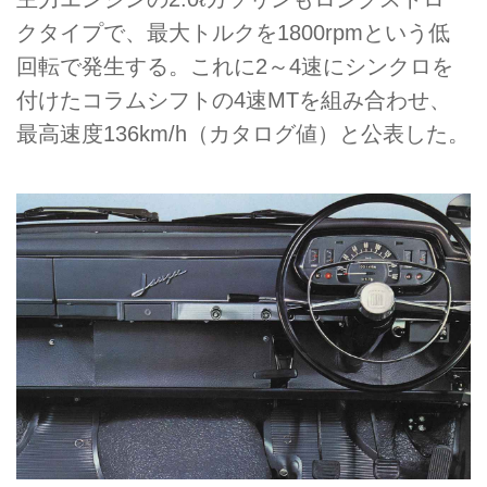
クタイプで、最大トルクを1800rpmという低
回転で発生する。これに2～4速にシンクロを
付けたコラムシフトの4速MTを組み合わせ、
最高速度136km/h（カタログ値）と公表した。