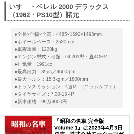
いすゞ・ベレル 2000 デラックス
（1962・PS10型）諸元
●全長×全幅×全高：4485×1690×1493mm
●ホイールベース：2530mm
●車両重量：1220kg
●エンジン型式・種類：GL201型・直4OHV
●排気量：1991cc
●最高出力：85ps／4600rpm
●最大トルク：15.3kgm／1800rpm
●トランスミッション：4速MT（コラムシフト）
●タイヤサイズ：7.00-13 4P
●新車価格：99万8000円
『昭和の名車 完全版
Volume 1』は2023年4月3日