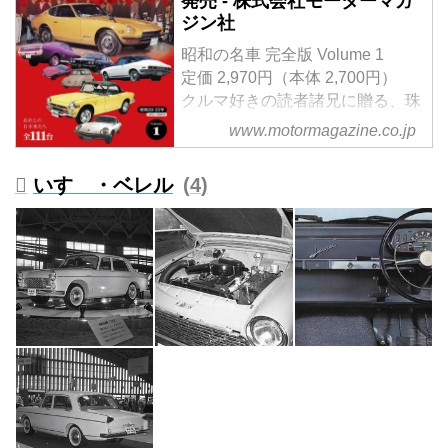
発売 - 株式会社モーターマガ
ジン社
昭和の名車 完全版 Volume 1
定価 2,970円（本体 2,700円）
クルマ好きの読者諸兄に贈る、珠
玉の名車アルバム。
www.motormagazine.co.jp
Vol.1では、昭和30（1955）年か
ら昭和55（1980）年に登場した
いすゞ・ベレル
4
名車を解説。
試し読み
＜内容紹介＞
現在、40- 60代、そして70代の
「昭和」を生きてきたクルマ好き
の読者諸兄に贈る、珠玉の名車ア
ルバム。
コンセプトは「昭和の時代を駆け
抜けた名車を今再び、振り返
る」---。
ベースは2020年に発行した『昭
和の名車大全集 上/下巻』。これ