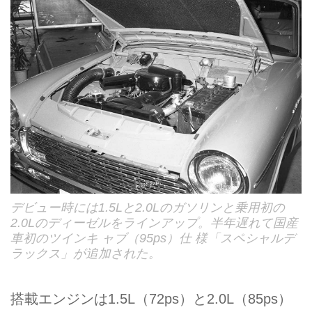
デビュー時には1.5Lと2.0Lのガソリンと乗用初の
2.0Lのディーゼルをラインアップ。半年遅れて国産
車初のツインキ ャブ（95ps）仕 様「スペシャルデ
ラックス」が追加された。
搭載エンジンは1.5L（72ps）と2.0L（85ps）