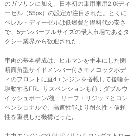
のガソリンに加え、日本初の乗用車用2.0ℓディ
ーゼル（55ps）の設定が注目された。とくに
ベレル・ディーゼルは低燃費と燃料代の安さ
で、5ナンバーフルサイズの最大市場であるタ
クシー業界から歓迎された。
車両の基本構成は、ヒルマンを手本にした閉
断面角型サイドメンバー付きモノコックボデ
ィのフロントに直4エンジンを搭載して後輪を
駆動するFR。サスペンションも前：ダブルウ
イッシュボーン/後：リーフ・リジッドとコン
ベンショナルで、高速性能より耐久性・信頼
性を重視した機構だった。
主力エンジンの2.0ℓガソリンもロングストロー