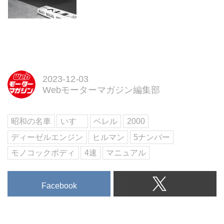
を元に新たに...
2023-12-03
Webモーターマガジン編集部
昭和の名車
いすゞ
ベレル
2000
ディーゼルエンジン
ヒルマン
5ナンバー
モノコックボディ
4速
マニュアル
Facebook