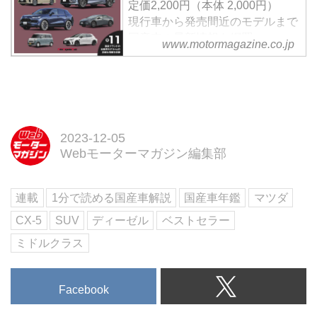
C端子」の追加である。
定価2,200円（本体 2,000円）
現行車から発売間近のモデルまで
国産車の最新情報を網羅
www.motormagazine.co.jp
全11国産ブランドの全乗用モデル
+αの詳細な情報を収録
試し読み
ご好評いただいている毎年1回の
発行の「輸入車年鑑」の姉妹本と
して刊行。現在日本で販売されて
2023-12-05
いる全ての国産ブランドのクルマ
Webモーターマガジン編集部
の解説と、巻末には詳細なスペッ
クも掲載。さらに、巻頭特集では
連載
1分で読める国産車解説
国産車年鑑
マツダ
日本国内で2023年下半期に発売
される注目モデルの「レクサス
CX-5
SUV
ディーゼル
ベストセラー
LM」「レクサスLBX」などの詳
ミドルクラス
報、「スバ...
Facebook