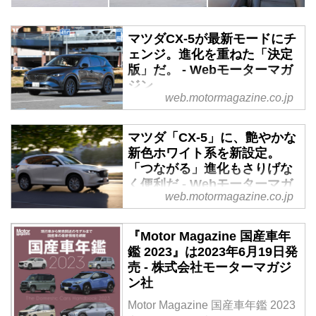
マツダCX-5が最新モードにチ
ェンジ。進化を重ねた「決定
版」だ。 - Webモーターマガ
ジン
web.motormagazine.co.jp
2021年11月8日にマツダCX-5が
大幅改良を実施。新デザインに、
マツダ「CX-5」に、艶やかな
乗り心地と操縦性を向上させて、
新色ホワイト系を新設定。
さらに快適で上質なSUVへ進化を
「つながる」進化もさりげな
遂げた。（Motor Magazine 2022
く便利だ - Webモーターマガ
年3月号より）
web.motormagazine.co.jp
ジン
2022年10月14日、マツダは
『Motor Magazine 国産車年
「CX-5」の商品改良を発表し
鑑 2023』は2023年6月19日発
た。改良内容は、新色の「ロジウ
売 - 株式会社モーターマガジ
ムホワイトプレミアムメタリッ
ン社
ク」の追加。「Apple CarPlayの
ワイヤレス対応」、「USB Type-
Motor Magazine 国産車年鑑 2023