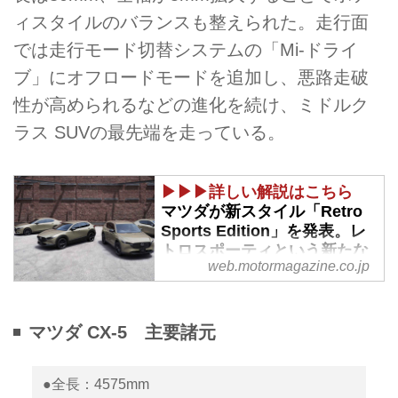
ィスタイルのバランスも整えられた。走行面
では走行モード切替システムの「Mi-ドライ
ブ」にオフロードモードを追加し、悪路走破
性が高められるなどの進化を続け、ミドルク
ラス SUVの最先端を走っている。
▶▶▶詳しい解説はこちら
マツダが新スタイル「Retro
Sports Edition」を発表。レ
トロスポーティという新たな
web.motormagazine.co.jp
世界観を充実装備とともに演
出 - Webモーターマガジン
2023年9月4日、マツダはボディ
マツダ CX-5 主要諸元
カラーをはじめ個性際立つ特別仕
様車「Retro Sports Edition」を新
設定、予約受付を開始した。CX-
●全長：4575mm