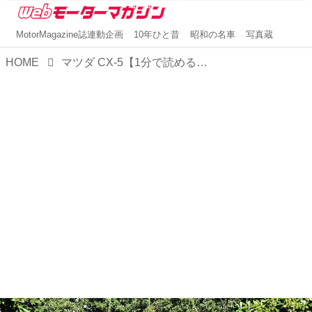
MotorMagazine誌連動企画
10年ひと昔
昭和の名車
写真蔵
HOME
マツダ CX-5【1分で読める国産車解説／2023年版】