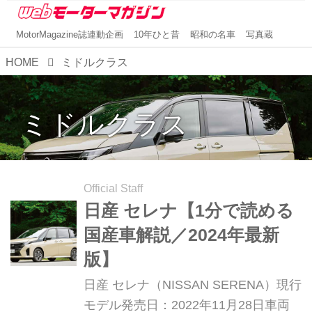
MotorMagazine誌連動企画
10年ひと昔
昭和の名車
写真蔵
HOME
ミドルクラス
ミドルクラス
Official Staff
日産 セレナ【1分で読める
国産車解説／2024年最新
版】
日産 セレナ（NISSAN SERENA）現行
モデル発売日：2022年11月28日車両