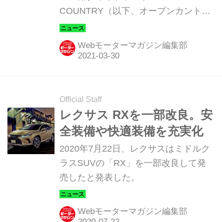
COUNTRY（以下、オープンカントリ
ー）」シリーズにおいて、オフロード
走行における優れたトラクション性能
Webモーターマガジン編集部
を有しつつ、オンロード走行時での静
粛性を確保したSUV用オールテレイン
（全地形型）タイヤ「OPEN
COUNTRY A／T EX（オープンカント
Official Staff
リー エーティー イーエックス）」
レクサス RXを一部改良。安
を、2021年5月より順次、国内で発売
全装備や快適装備を充実化
すると発表した。
2020年7月22日、レクサスはミドルク
ラスSUVの「RX」を一部改良して発
売したと発表した。
Webモーターマガジン編集部