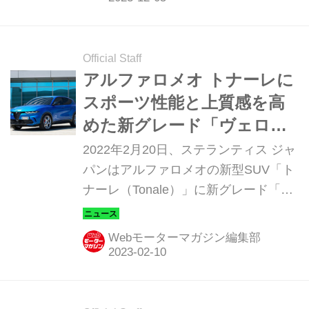
Official Staff
アルファロメオ トナーレに
スポーツ性能と上質感を高
めた新グレード「ヴェロー
チェ」を追加
2022年2月20日、ステランティス ジャ
パンはアルファロメオの新型SUV「ト
ナーレ（Tonale）」に新グレード「ヴ
ェローチェ（Veloce）」を追加設定
し、販売を開始した。
Webモーターマガジン編集部