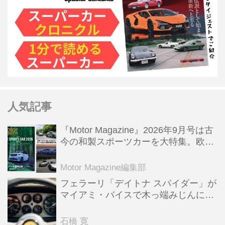
人気記事
『Motor Magazine』2026年9月号は古
今の和製スポーツカーを大特集。欧州
スポーツ＆スーパーカー情報も満載
Motor Magazine編集部
フェラーリ「デイトナ スパイダー」が
マイアミ・バイスで木っ端みじんにな
った後「テスタロッサ」に化けた理由
石橋 寛