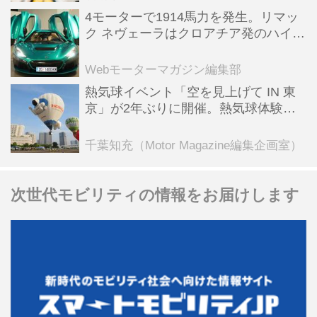
4モーターで1914馬力を発生。リマッ
ク ネヴェーラはクロアチア発のハイパ
ーBEV【スーパーカークロニクル・完
全版／115】
Webモーターマガジン編集部
熱気球イベント「空を見上げて IN 東
京」が2年ぶりに開催。熱気球体験搭
乗会や模型飛行機づくり教室などのコ
ンテンツも
千葉知充（Motor Magazine編集企画室）
次世代モビリティの情報をお届けします