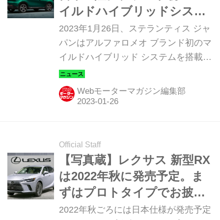
イルドハイブリッドシステ
ムを採用した新型SUV
2023年1月26日、ステランティス ジャ
パンはアルファロメオ ブランド初のマ
イルドハイブリッド システムを搭載し
たミドルサイズSUV「トナーレ
（Tonale）」を発表し、2月18日から
Webモーターマガジン編集部
発売する。
Official Staff
【写真蔵】レクサス 新型RX
は2022年秋に発売予定。ま
ずはプロトタイプでお披露
目
2022年秋ごろには日本仕様が発売予定