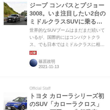
ジープ コンパスとプジョー
3008。いま注目したい2台の
ミドルクラスSUVに乗る
【試乗】
世界的なSUVブームはまだまだ続いて
いるが、国際的にはコンパクトクラ
ス、でも日本ではミドルクラスに相当
するSUV、ジープ コンパスとプジョー
3008。似た点も違った点も多い2台に
篠原政明
試乗してみた。
Official Staff
トヨタ カローラシリーズ初
のSUV「カローラクロス」