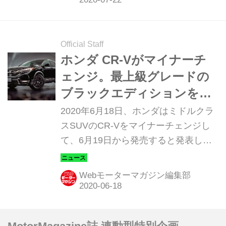
Official Staff
ホンダ CR-Vがマイナーチ
ェンジ。最上級グレードの
ブラックエディションを追
加
2020年6月18日、ホンダはミドルクラ
スSUVのCR-Vをマイナーチェンジし
て、6月19日から発売すると発表し
た。
Webモーターマガジン編集部