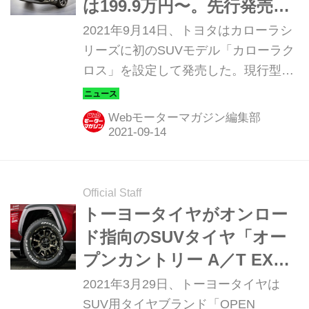
は199.9万円〜。先行発売の
タイ仕様と差別化も
2021年9月14日、トヨタはカローラシ
リーズに初のSUVモデル「カローラク
ロス」を設定して発売した。現行型の
日本仕様では、カローラ（セダン）、
カローラツーリング（ステーションワ
Webモーターマガジン編集部
ゴン）、カローラスポーツ（ハッチバ
ック）に次ぐ、第4のモデルとなる。
Official Staff
トーヨータイヤがオンロー
ド指向のSUVタイヤ「オー
プンカントリー A／T EX」
を発売
2021年3月29日、トーヨータイヤは
SUV用タイヤブランド「OPEN