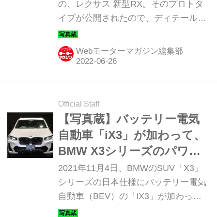
の、レクサス 新型RX。そのプロトタ
イプが公開されたので、ディテールを
写真で紹介しよう。
Webモーターマガジン編集部
Official Staff
【写真蔵】バッテリー電気
自動車「iX3」が加わって、
BMW X3シリーズのパワー
トレーンはフルラインナッ
2021年11月4日、BMWのSUV「X3」
プに
シリーズの日本仕様にバッテリー電気
自動車（BEV）の「iX3」が加わっ
た。そのディテールを写真とともに紹