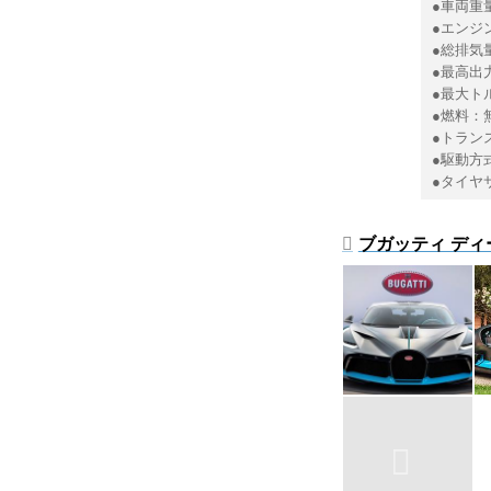
●車両重量
●エンジ
●総排気量
●最高出力：
●最大トルク
●燃料：
●トラン
●駆動方
●タイヤサ
ブガッティ ディ