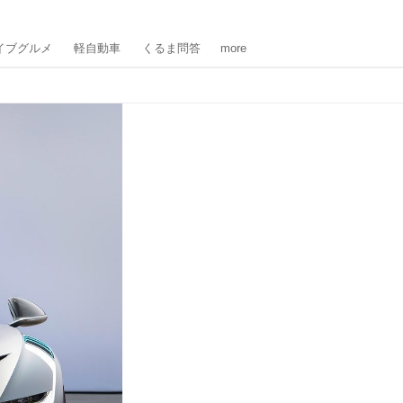
イブグルメ
軽自動車
くるま問答
more