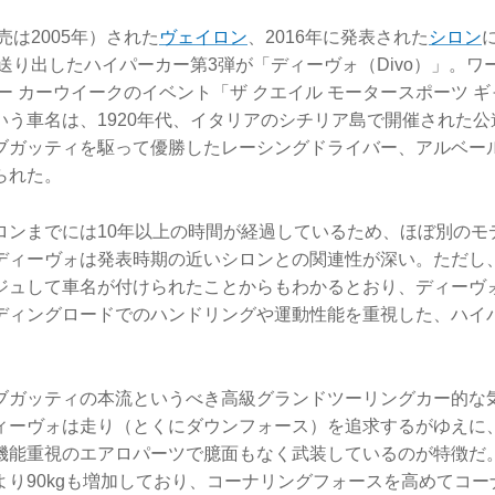
売は2005年）された
ヴェイロン
、2016年に発表された
シロン
送り出したハイパーカー第3弾が「ディーヴォ（Divo）」。ワ
レー カーウイークのイベント「ザ クエイル モータースポーツ 
いう車名は、1920年代、イタリアのシチリア島で開催された
ブガッティを駆って優勝したレーシングドライバー、アルベー
られた。
ロンまでには10年以上の時間が経過しているため、ほぼ別のモ
ディーヴォは発表時期の近いシロンとの関連性が深い。ただし
ジュして車名が付けられたことからもわかるとおり、ディーヴ
ディングロードでのハンドリングや運動性能を重視した、ハイ
ブガッティの本流というべき高級グランドツーリングカー的な
ィーヴォは走り（とくにダウンフォース）を追求するがゆえに
機能重視のエアロパーツで臆面もなく武装しているのが特徴だ
より90kgも増加しており、コーナリングフォースを高めてコ