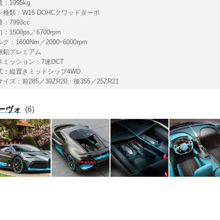
：1995kg
ン種類：W16 DOHCクワッドターボ
：7993cc
1500ps／6700rpm
：1600Nm／2000ｰ6000rpm
無鉛プレミアム
スミッション：7速DCT
式：縦置きミッドシップ4WD
イズ：前285／30ZR20、後355／25ZR21
ーヴォ
6