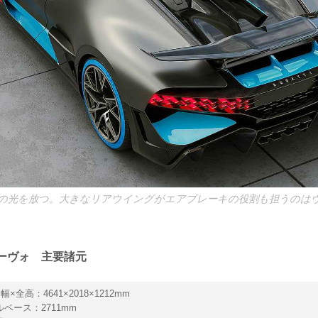
の光を放つ。大きなリアウイングがエアブレーキの役割も担うのは
ーヴォ 主要諸元
幅×全高：4641×2018×1212mm
ベース：2711mm