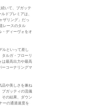
に続いて、ブガッテ
ールドプレミアは、
ギャザリング」だっ
公道レースのタル
ル・ディーヴォをオ
デルといって差し
、タルガ・フローリ
ォは最高出力や最高
パーコーナリングマ
気品や美しさを兼ね
、ブガッティの流儀
。その結果、ダウン
ーナーの通過速度を