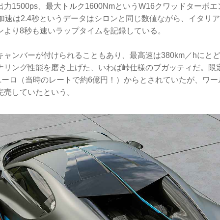
力1500ps、最大トルク1600NmというW16クワッドターボ
／h加速は2.4秒というデータはシロンと同じ数値ながら、イタリ
ンより8秒も速いラップタイムを記録している。
キャンバーが付けられることもあり、最高速は380km／hにと
ナリング性能を磨き上げた、いわば峠仕様のブガッティだ。限定
万ユーロ（当時のレートで約6億円！）からとされていたが、ワ
完売していたという。