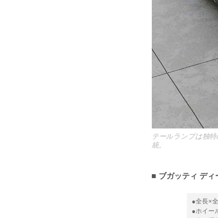
テールランプは独特
統。
ブガッティ ディ
●全長×全
●ホイール