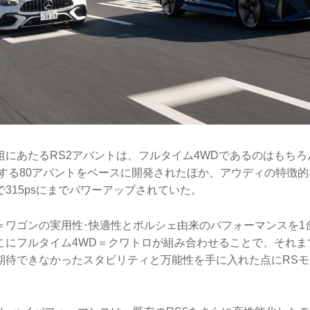
祖にあたるRS2アバントは、フルタイム4WDであるのはもち
当する80アバントをベースに開発されたほか、アウディの特徴的
315psにまでパワーアップされていた。
＝ワゴンの実用性･快適性とポルシェ由来のパフォーマンスを1
そこにフルタイム4WD＝クワトロが組み合わせることで、それ
期待できなかったスタビリティと万能性を手に入れた点にRS