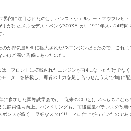
が世界的に注目されたのは、ハンス・ヴェルナー・アウフレヒト
手がけたメルセデス・ベンツ300SELが、1971年スパ24時
け。
のが排気量6.8Lに拡大されたV8エンジンだったので、これまで
ないほど深い関係にあったのだ。
いのは、フロントに搭載されたエンジンが直4になっただけでな
ルなモーターを搭載し、両者の出力を足し合わせたうえで4輪に配
2年に参加した国際試乗会では、従来のC63とは比べものにな
えに静粛性も向上。ハンドリングも、前後重量バランスの改善と
スポンスが鋭く、良好なスタビリティに仕上がっていたのであ