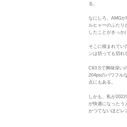
る。
なにしろ、AMG
ルヒャーのふたりが
したことがきっか
そこに積まれていた
ンは切っても切れ
C63 Sで興味深
204psのパワフ
点にもある。
しかも、私が202
が快適になったう
かつてないほどレ