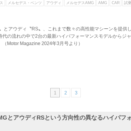
ス
メルセデス・ベンツ
アウディ
メルセデスAMG
AMG
CAR
試
G〟とアウディ〝RS〟、これまで数々の高性能マシーンを提供
時代の流れの中で2台の最新ハイパフォーマンスモデルからジ
otor Magazine 2024年3月号より）
1
2
3
MGとアウディRSという方向性の異なるハイパフ