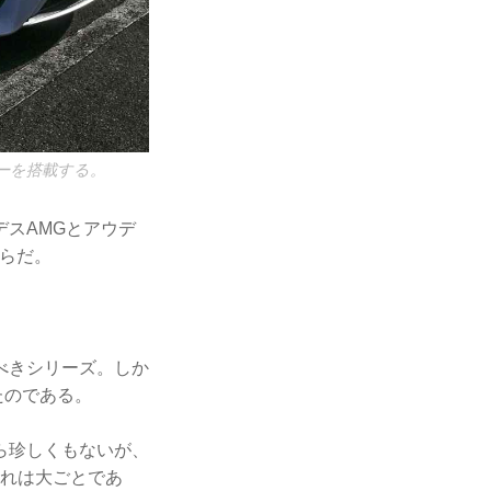
ターを搭載する。
スAMGとアウデ
らだ。
うべきシリーズ。しか
たのである。
ら珍しくもないが、
これは大ごとであ