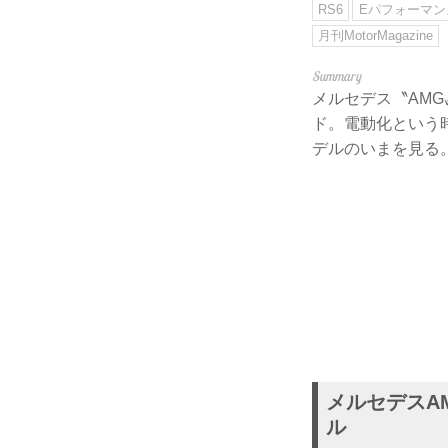
RS6
Eパフォーマン
月刊MotorMagazine
メルセデス〝AM
ド。電動化という
デルのいまを見る。（M
メルセデスA
ル