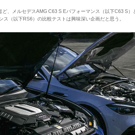
、メルセデスAMG C63 S Eパフォーマンス（以下C63 S）
マンス（以下RS6）の比較テストは興味深い企画だと思う。