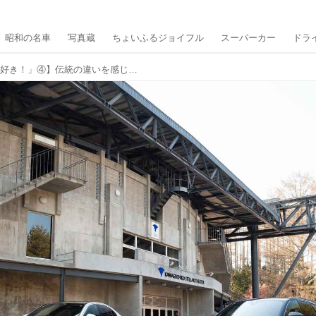
昭和の名車
写真蔵
ちょいふるジョイフル
スーパーカー
ドラ
【特集「やっぱりドイツ車が好き！」④】伝統の違いを感じる2台のハイパフォーマンスモデル【メルセデスAMG C63 S Eパフォーマンス & アウディRS6アバント パフォーマンス】