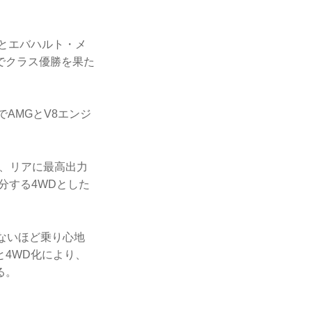
とエバハルト・メ
間でクラス優勝を果た
AMGとV8エンジ
く、リアに最高出力
分する4WDとした
らないほど乗り心地
4WD化により、
る。