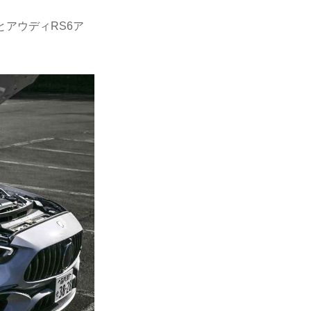
とアウディRS6ア