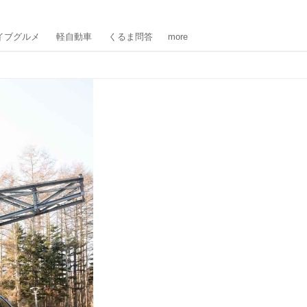
イブグルメ
軽自動車
くるま問答
more