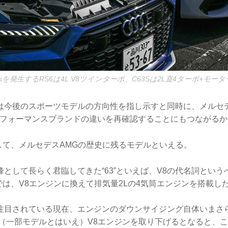
sを発生するRS6は4L V8ツインターボ、C63Sは2L直4ターボ+モー
は今後のスポーツモデルの方向性を指し示すと同時に、メルセデ
パフォーマンスブランドの違いを再確認することにもつながるか
らして、メルセデスAMGの歴史に残るモデルといえる。
として長らく君臨してきた“63”といえば、V8の代名詞とい
Sでは、V8エンジンに換えて排気量2Lの4気筒エンジンを搭載し
注目されている現在、エンジンのダウンサイジング自体いまさ
が（一部モデルとはいえ）V8エンジンを取り下げるとなると、