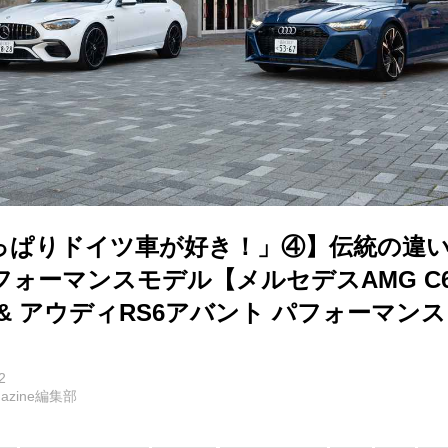
っぱりドイツ車が好き！」④】伝統の違い
ォーマンスモデル【メルセデスAMG C63
& アウディRS6アバント パフォーマン
2
agazine編集部