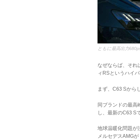
ともに最高出力680p
なぜならば、それ
ィRSというハイ
まず、C63 Sか
同ブランドの最高峰
し、最新のC63 
地球温暖化問題が
メルセデスAMG