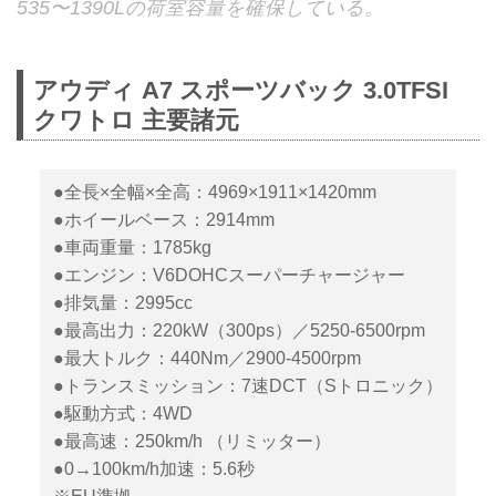
535〜1390Lの荷室容量を確保している。
アウディ A7 スポーツバック 3.0TFSI
クワトロ 主要諸元
●全長×全幅×全高：4969×1911×1420mm
●ホイールベース：2914mm
●車両重量：1785kg
●エンジン：V6DOHCスーパーチャージャー
●排気量：2995cc
●最高出力：220kW（300ps）／5250-6500rpm
●最大トルク：440Nm／2900-4500rpm
●トランスミッション：7速DCT（Sトロニック）
●駆動方式：4WD
●最高速：250km/h （リミッター）
●0→100km/h加速：5.6秒