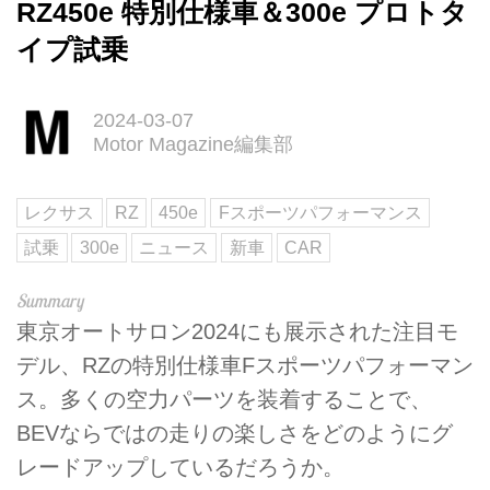
RZ450e 特別仕様車＆300e プロトタ
イプ試乗
2024-03-07
Motor Magazine編集部
レクサス
RZ
450e
Fスポーツパフォーマンス
試乗
300e
ニュース
新車
CAR
東京オートサロン2024にも展示された注目モ
デル、RZの特別仕様車Fスポーツパフォーマン
ス。多くの空力パーツを装着することで、
BEVならではの走りの楽しさをどのようにグ
レードアップしているだろうか。