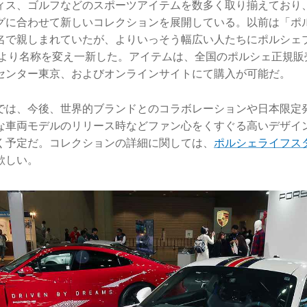
ィス、ゴルフなどのスポーツアイテムを数多く取り揃えており
グに合わせて新しいコレクションを展開している。以前は「ポ
名で親しまれていたが、よりいっそう幅広い人たちにポルシェ
2年より名称を変え一新した。アイテムは、全国のポルシェ正規
センター東京、およびオンラインサイトにて購入が可能だ。
では、今後、世界的ブランドとのコラボレーションや日本限定
な車両モデルのリリース時などファン心をくすぐる高いデザイ
く予定だ。コレクションの詳細に関しては、
ポルシェライフス
欲しい。