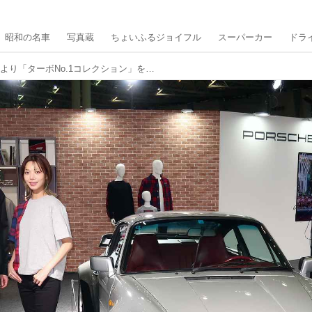
昭和の名車
写真蔵
ちょいふるジョイフル
スーパーカー
ドラ
ポルシェライフスタイルより「ターボNo.1コレクション」をリリース。タータンチェックがアクセント！