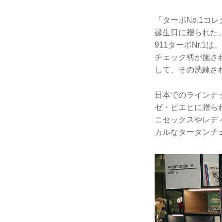
「ターボNo.1コ
誕生日に贈られた
911ターボNr.
チェック柄が施さ
して、その洗練さ
日本でのラインナ
ゼ・ピエヒに贈られ
ニセックスやレディ
カルなタータンチ