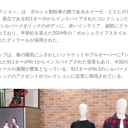
レクション」は、ポルシェ創始者の娘であるルイーゼ・ピエヒの70
、原点である911ターボからインスパイアされたコレクション
1は、シルバーメタリックのボディに、赤いインテリア、細部にク
れており、半世紀を迎えた2024年の「ポルシェライフスタイ
れたディテールが採用された。
ップは、春の陽気にふさわしいジャケットやプルオーバーにT
た911ターボNr.1からインスパイアされた背景もあり、今回
ースの展開が豊富となっている。911ターボNr.1のシルバー
ェックのアクセントがコレクションに忠実に再現されている。