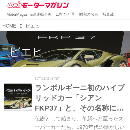
MotorMagazine誌連動企画
10年ひと昔
昭和の名車
写真蔵
HOME
ピエヒ
ピエヒ
Official Staff
ランボルギーニ初のハイブ
リッドカー「シアン
FKP37」と、その名称に込
められた想い【スーパーカ
伝説として始まり、革新へと至ったス
ークロニクル・完全版／
ーパーカーたち。1970年代の懐かしい