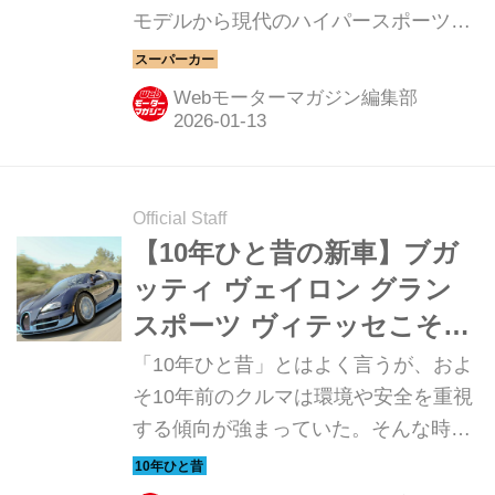
モデルから現代のハイパースポーツま
060】
で紹介していこう。今回は、2019年に
発表されたランボルギーニ シアン
Webモーターマガジン編集部
FKP37だ。
Official Staff
【10年ひと昔の新車】ブガ
ッティ ヴェイロン グラン
スポーツ ヴィテッセこそ
が、史上最強のスーパーカ
「10年ひと昔」とはよく言うが、およ
ーだった
そ10年前のクルマは環境や安全を重視
する傾向が強まっていた。そんな時代
のニューモデル試乗記を当時の記事と
写真で紹介していこう。今回は、ブガ