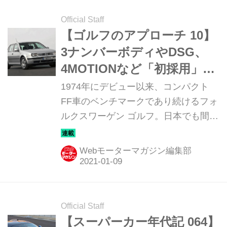
店とオンラインサイトにて販売開始し
た。
Official Staff
【ゴルフのアプローチ 10】
3ナンバーボディやDSG、
4MOTIONなど「初採用」が
多かった4代目ゴルフ
1974年にデビュー以来、コンパクト
FF車のベンチマークであり続けるフォ
ルクスワーゲン ゴルフ。日本でも間も
なく8代目となる新型が発表される
が、その前に初代から現行型までのゴ
Webモーターマガジン編集部
ルフを振り返ってみたい。今回は、4
代目ゴルフの登場と背景について語ろ
う。
Official Staff
【スーパーカー年代記 064】