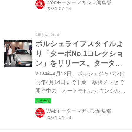
Webモーターマガジン編集部
ッティ ヴェイロン グランスポーツ ヴ
ィテッセだ。
Official Staff
ポルシェライフスタイルよ
り「ターボNo.1コレクショ
ン」をリリース。タータン
チェックがアクセント！
2024年4月12日、ポルシェジャパンは
同年4月14日まで千葉・幕張メッセで
開催中の「オートモビルカウンシル
2024」会場において、ポルシェ由来の
アイテムを取り揃えたポルシェライフ
Webモーターマガジン編集部
スタイルより「ターボNo.1コレクショ
ン」を発表。全国のポルシェ正規販売