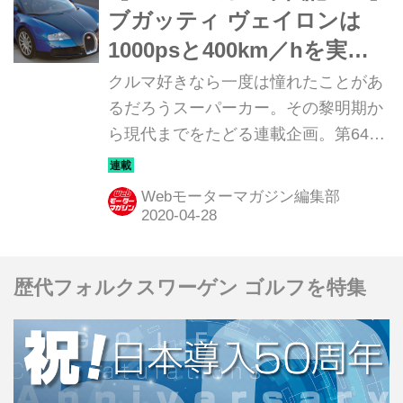
ブガッティ ヴェイロンは
1000psと400km／hを実現
したハイパースポーツカー
クルマ好きなら一度は憧れたことがあ
るだろうスーパーカー。その黎明期か
ら現代までをたどる連載企画。第64回
は「ブガッティ ヴェイロン」だ。
Webモーターマガジン編集部
歴代フォルクスワーゲン ゴルフを特集