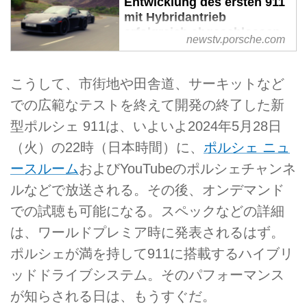
Entwicklung des ersten 911
mit Hybridantrieb
erfolgreich abgeschlossen
newstv.porsche.com
Der erste Porsche 911 Straﾃ歹
nsportwagen mit Hybridantrieb
こうして、市街地や田舎道、サーキットなど
steht in den Startlﾃｶchern. Nach
einem umfangreichen
での広範なテストを終えて開発の終了した新
Entwicklungs- und
型ポルシェ 911は、いよいよ2024年5月28日
Erprobungsprogramm ist der neue
（火）の22時（日本時間）に、
ポルシェ ニュ
911 mit einem auf Performance
ausgelegten Hybridantrieb bereit f
ースルーム
およびYouTubeのポルシェチャンネ
ﾃｼr seine Serienfertig...
ルなどで放送される。その後、オンデマンド
での試聴も可能になる。スペックなどの詳細
は、ワールドプレミア時に発表されるはず。
ポルシェが満を持して911に搭載するハイブリ
ッドドライブシステム。そのパフォーマンス
が知らされる日は、もうすぐだ。