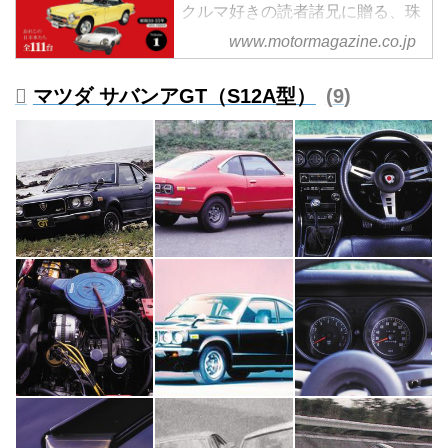
クルマ好きの読者諸兄に贈る、珠
玉の名車アルバム。
www.motormagazine.co.jp
Vol.1では、昭和30（1955）年か
ら昭和55（1980）年に登場した
マツダ サバンアGT（S12A型）
9
名車を解説。
試し読み
＜内容紹介＞
現在、40- 60代、そして70代の
「昭和」を生きてきたクルマ好き
の読者諸兄に贈る、珠玉の名車ア
ルバム。
コンセプトは「昭和の時代を駆け
抜けた名車を今再び、振り返
る」---。
ベースは2020年に発行した『昭
和の名車大全集 上/下巻』。これ
を元に新たに...