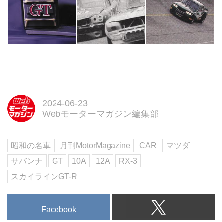
2024-06-23
Webモーターマガジン編集部
昭和の名車
月刊MotorMagazine
CAR
マツダ
サバンナ
GT
10A
12A
RX-3
スカイラインGT-R
Facebook