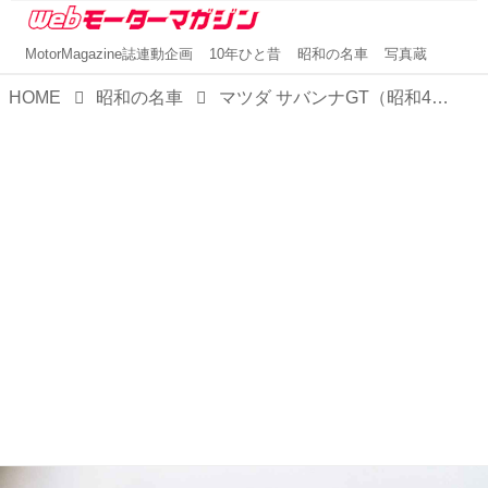
MotorMagazine誌連動企画
10年ひと昔
昭和の名車
写真蔵
HOME
昭和の名車
マツダ サバンナGT（昭和47／1972年9月発売・S124A型） 【昭和の名車・完全版ダイジェスト070】