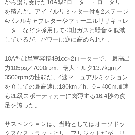
から譲り受けた10A型2ローター・ロータリー
を積んだ。アイドルリミッター付き2ステージ
4バレルキャブレターやフューエルリサキュレ
ーターなどを採用して排出ガスと騒音を低減
しているが、パワーは逆に高められた。
10A型は単室容積491cc×2ローターで、 最高出
力105ps／7000rpm、最大トルク13.7kgm／
3500rpmの性能だ。4速マニュアルミッション
を介しての最高速は180km／h、0→400m加速
も2L級スポーティカーに肉薄する16.4秒の俊
足を誇った。
サスペンションは、当時としてはオーソドッ
クスなストラットとリーフリジッドだが、リ