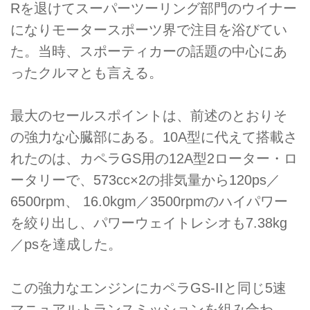
Rを退けてスーパーツーリング部門のウイナー
になりモータースポーツ界で注目を浴びてい
た。当時、スポーティカーの話題の中心にあ
ったクルマとも言える。
最大のセールスポイントは、前述のとおりそ
の強力な心臓部にある。10A型に代えて搭載さ
れたのは、カペラGS用の12A型2ローター・ロ
ータリーで、573cc×2の排気量から120ps／
6500rpm、 16.0kgm／3500rpmのハイパワー
を絞り出し、パワーウェイトレシオも7.38kg
／psを達成した。
この強力なエンジンにカペラGS-IIと同じ5速
マニュアルトランスミッションを組み合わ