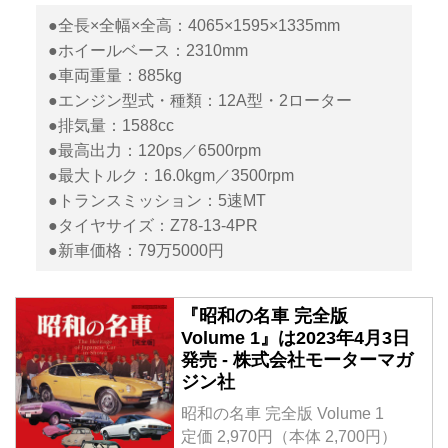
●全長×全幅×全高：4065×1595×1335mm
●ホイールベース：2310mm
●車両重量：885kg
●エンジン型式・種類：12A型・2ローター
●排気量：1588cc
●最高出力：120ps／6500rpm
●最大トルク：16.0kgm／3500rpm
●トランスミッション：5速MT
●タイヤサイズ：Z78-13-4PR
●新車価格：79万5000円
『昭和の名車 完全版
Volume 1』は2023年4月3日
発売 - 株式会社モーターマガ
ジン社
昭和の名車 完全版 Volume 1
定価 2,970円（本体 2,700円）