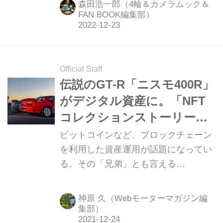
森田浩一郎（4輪＆カメラムック＆
新型Zによる各種イベント、そして往
FAN BOOK編集部）
年の日産レーシングカーの展示や競演
によるデモレースなど、熱い日産のフ
ァンのための催し物が各種行われた。
Official Staff
伝説のGT-R「ニスモ400R」
がデジタル資産に。「NFT
コレクションストーリー」
第1弾は、特典オプションも
ビットコインなど、ブロックチェーン
魅力的
を利用した資産運用が話題になってい
る。その「兄弟」とも言える
「NFT（唯一無二の代替不可能なトー
クン）」を利用したユニークなビジネ
神原 久（Webモーターマガジン編
スが、様々なカテゴリーで始まってい
集部）
る。今回、紹介する「コレクションス