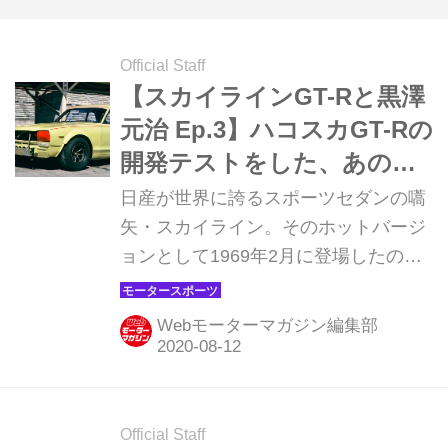
Official Staff
【スカイラインGT-Rと黒澤
元治 Ep.3】ハコスカGT-Rの
開発テストをした、あの時
代の話をしようか
日産が世界に誇るスポーツセダンの嚆
矢・スカイライン。そのホットバージ
ョンとして1969年2月に登場したのが
初代スカイラインGT-R（PGC10）
だ。その栄光の軌跡は、レースシーン
Webモーターマガジン編集部
での活躍によって今もなお、伝説とし
て刻まれる。その軌跡を、1960年代〜
1970年代初頭に日産ワークスドライバ
ーのエースとして、日本初のスポーツ
Official Staff