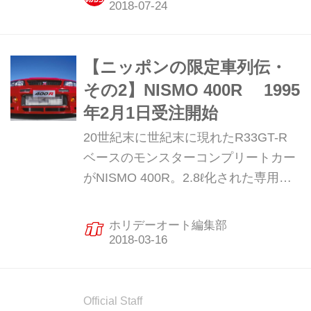
トップ2000GT-Rといったスポーツモ
デルの他に、日産フォーミュラE カラ
ーリングコンセプトも展示すると発表
した。
【ニッポンの限定車列伝・
その2】NISMO 400R 1995
年2月1日受注開始
20世紀末に世紀末に現れたR33GT-R
ベースのモンスターコンプリートカー
がNISMO 400R。2.8ℓ化された専用エ
ンジンはN1マシンとほぼ同じ400psを
発生し、そのパワーに合わせてボディ
ホリデーオート編集部
／シャシには抜本的に手が入れられ
た。車両価格は1200万円！ 44台が生
産・販売された究極のR33GT-Rだ。
Official Staff