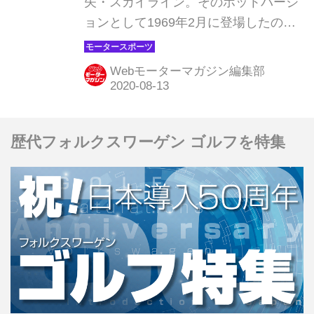
矢・スカイライン。そのホットバージ
ョンとして1969年2月に登場したのが
初代スカイラインGT-R（PGC10）
だ。その栄光の軌跡は、レースシーン
Webモーターマガジン編集部
での活躍によって今もなお、伝説とし
て刻まれる。その軌跡を、1960年代〜
1970年代初頭に日産ワークスドライバ
歴代フォルクスワーゲン ゴルフを特集
ーのエースとして、日本初のスポーツ
プロトタイプカー・R380シリーズや初
代ハコスカGT-Rを駆り、数々の名バト
ルを繰り広げた黒澤元治が語る。連載
第4回（全6回）。（敬称略・スカイラ
インGT-R Story＆history Vol.1より）