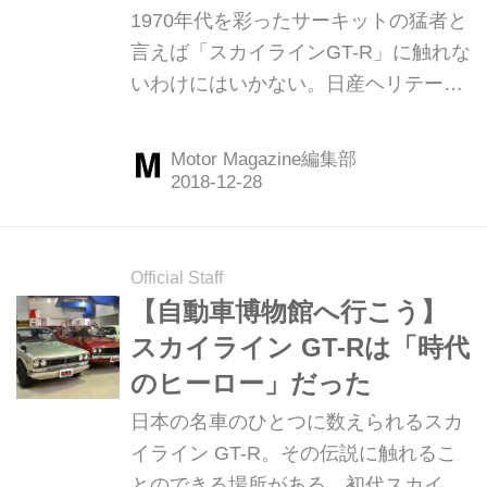
初代スカイラインGT-Rに触
1970年代を彩ったサーキットの猛者と
れる
言えば「スカイラインGT-R」に触れな
いわけにはいかない。日産ヘリテージ
コレクションには伝説のデビュー戦と
なった1969年JAFグランプリ優勝車が
Motor Magazine編集部
展示されている。（Motor Magazine
2017年3月号より） 1970年代、一世を
風靡した初代スカイラインGT‐R 1960
年代後半、サーキットはニッサン対ト
Official Staff
ヨタのワークス対決でヒートアップ、
【自動車博物館へ行こう】
日本のモータースポーツ熱は頂点に達
スカイライン GT-Rは「時代
していた。しかし、排気量無制限の怪
のヒーロー」だった
物マシンによる戦いは浮世離れしてい
日本の名車のひとつに数えられるスカ
たのも事実だった。 1970年代に入る
イライン GT-R。その伝説に触れるこ
と、自動車の排出ガスが社会問題とな
とのできる場所がある。初代スカイラ