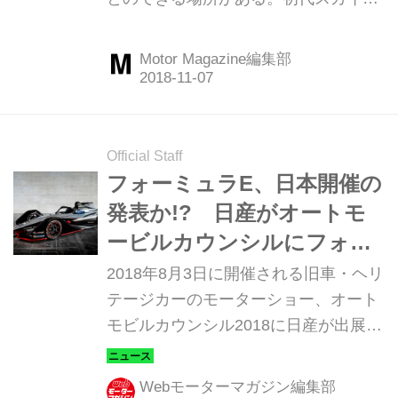
り、自動車メーカーはGPからの撤退...
イン GT-R（ハードトップ：
KPGC10）に会うために「プリンス＆
Motor Magazine編集部
スカイライン ミュウジアム」に行って
きた。（Motor Magazine 2017年8月号
より）
Official Staff
フォーミュラE、日本開催の
発表か!? 日産がオートモ
ービルカウンシルにフォー
ミュラEコンセプトカーを
2018年8月3日に開催される旧車・ヘリ
展示【ニュース】
テージカーのモーターショー、オート
モビルカウンシル2018に日産が出展す
る。そこにはダットサン 1000セダン
富士号やMID 4、スカイライン ハード
Webモーターマガジン編集部