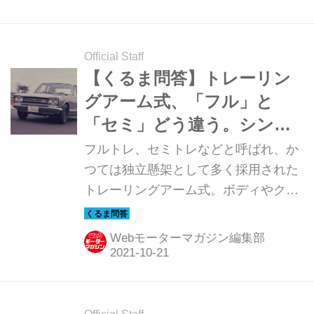
トーリーNFT」も、そのひとつ。希少
性の高いコレクターズカーの付加価値
Official Staff
や体験をパッケージ化したバーチャル
【くるま問答】トレーリン
資産が、先行予約を開始した。第1弾
グアーム式、「フル」と
は伝説のスカイラインGT-R「NISMO
400R（ニスモ 400R）」だ。
「セミ」どう違う。シンプ
ル＆高性能な独立懸架サス
フルトレ、セミトレなどと呼ばれ、か
ペンション形式
つては独立懸架として多く採用された
トレーリングアーム式。ボディやクロ
スメンバーにアームが取り付けられ、
その後端に車輪を配置するというシン
Webモーターマガジン編集部
プルな構成となっている。その特徴に
ついて解説する。