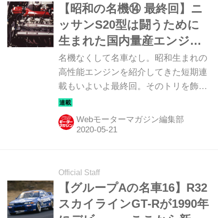
プロトタイプカー・R380シリーズや初
【昭和の名機⑭ 最終回】ニ
代ハコスカGT-Rを駆り、数々の名バト
ッサンS20型は闘うために
ルを繰り広げた黒澤元治が語る。連載
生まれた国内量産エンジン
第3回（全6回）。（敬称略・新刊ムッ
初の4バルブDOHC
名機なくして名車なし。昭和生まれの
ク「スカイラインGT-R Story＆history
高性能エンジンを紹介してきた短期連
Vol.1」より） ■インタビューと文：杉
載もいよいよ最終回。そのトリを飾る
野勝秀（COOLARTS）■写...
のは、日産自動車が誇る伝説の名機
「S20」だ。わずか4年余の短い生涯な
Webモーターマガジン編集部
がら今も語り継がれる名機を振り返
る。
Official Staff
【グループAの名車16】R32
スカイラインGT-Rが1990年