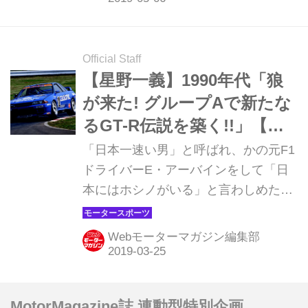
トになった最後のスカイラインGT-Rは
最高の性能で成功を収める 「日産 ス
カイラインGT-R（BNR34型：1999年1
Official Staff
月発売）」 日産のフラッグシップであ
【星野一義】1990年代「狼
るスカイラインGT-Rは、R32に比較す
が来た! グループAで新たな
ると、大きく重くなったR33の人気は
るGT-R伝説を築く!!」【日
イマイチだった。 そこでコンパクトに
本一速い男の半生記⑪】
「日本一速い男」と呼ばれ、かの元F1
なって登場したのがR34だ。R33に比
ドライバーE・アーバインをして「日
べ全長を75mm、ホイールベースを
本にはホシノがいる」と言わしめた
55mm短縮することで、より走りの性
「星野一義」。通算133勝、21の4輪タ
能に振っ...
イトルを獲得した稀代のレーシングド
Webモーターマガジン編集部
ライバーの50有余年に渡る闘魂の軌跡
を追う。（「星野一義 FANBOOK」よ
り。文：小松信夫／写真：モーターマ
MotorMagazine誌 連動型特別企画