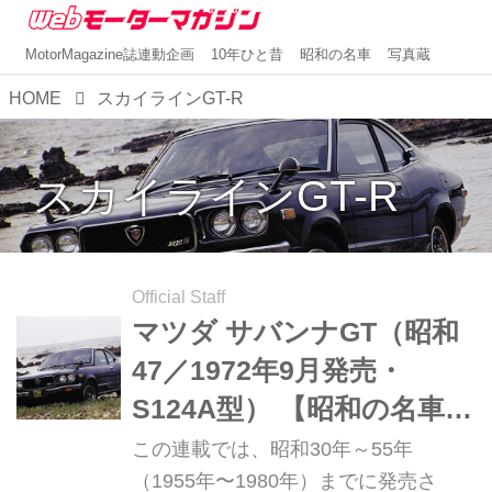
MotorMagazine誌連動企画
10年ひと昔
昭和の名車
写真蔵
HOME
スカイラインGT-R
スカイラインGT-R
Official Staff
マツダ サバンナGT（昭和
47／1972年9月発売・
S124A型） 【昭和の名車・
完全版ダイジェスト070】
この連載では、昭和30年～55年
（1955年〜1980年）までに発売さ