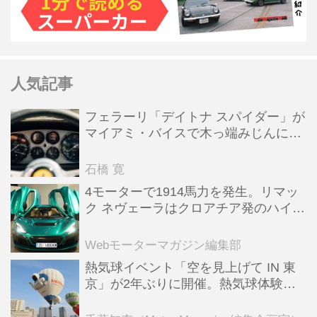
人気記事
フェラーリ「デイトナ スパイダー」が
マイアミ・バイスで木っ端みじんにな
った後「テスタロッサ」に化けた理由
石橋 寛
4モーターで1914馬力を発生。リマッ
ク ネヴェーラはクロアチア発のハイパ
ーBEV【スーパーカークロニクル・完
全版／115】
Webモーターマガジン編集部
熱気球イベント「空を見上げて IN 東
京」が2年ぶりに開催。熱気球体験搭
乗会や模型飛行機づくり教室などのコ
ンテンツも