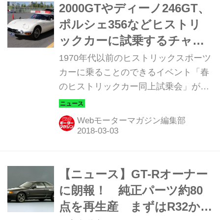
2000GTやディーノ246GT、
ポルシェ356などヒストリ
ックカーに試乗するチャン
ス。3月10・11日にメガウェ
1970年代以前のヒストリックスポーツ
ブでイベント開催
カーに乗ることのできるイベント「春
のヒストリックカー同上試乗会」が、
2018年3月10・11日の2日間、東京お
台場にあるトヨタ自動車の複合施設メ
Webモーターマガジン編集部
ガウェブで開催される。
【ニュース】GT-Rオーナー
に朗報！ 純正パーツ約80
点を再生産 まずはR32か