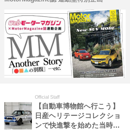
ガジン社）＊タイトル写真は、1999年
5月20日JTC Rd2 SUGO。鈴木利夫と
組んで開幕2連勝を果たす。
Official Staff
【自動車博物館へ行こう】
日産ヘリテージコレクショ
ンで快進撃を始めた当時の