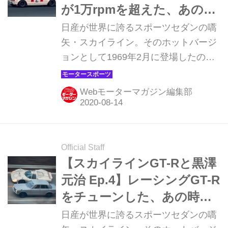
ルを繰り広げた黒澤元治が語る。第6
が1万rpmを超えた、あの時
回・最終回（敬称略・スカイライン
代の話をしようか
日産が世界に誇るスポーツセダンの嚆
GT-R Story＆history Vol.1より）
矢・スカイライン。そのホットバージ
ョンとして1969年2月に登場したのが
初代スカイラインGT-R（PGC10）
だ。その栄光の軌跡は、レースシーン
Webモーターマガジン編集部
での活躍によって今もなお、伝説とし
て刻まれる。その軌跡を、1960年代〜
1970年代初頭に日産ワークスドライバ
ーのエースとして、日本初のスポーツ
Official Staff
プロトタイプカー・R380シリーズや初
【スカイラインGT-Rと黒澤
代ハコスカGT-Rを駆り、数々の名バト
元治 Ep.4】レーシングGT-R
ルを繰り広げた黒澤元治が語る。連載
をチューンした、あの時代
第5回（全6回）。（敬称略・スカイラ
の話をしようか
日産が世界に誇るスポーツセダンの嚆
インGT-R Story＆history Vol.1より）