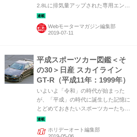
2.8Lに排気量アップされた専用エンジ
時）
ンはN1マシンと同等の400psを発生
し、そのパワーに合わせてボディ／シ
Webモーターマガジン編集部
ャシには抜本的に手が入れられた。ま
さに究極のR33GT-Rだった。
平成スポーツカー図鑑＜そ
の30＞日産 スカイライン
GT-R（平成11年：1999年）
いよいよ「令和」の時代が始まった
が、「平成」の時代に誕生した記憶に
とどめておきたいスポーツカーたち
を、図鑑風に紹介しておこう。今回
は、新世代GT-Rの3代目、R34型 スカ
ホリデーオート編集部
イラインGT-Rだ。 先代よりコンパク