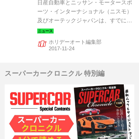
ら 2017年11月24日
日産自動車とニッサン・モータースポ
ーツ・インターナショナル（ニスモ）
及びオーテックジャパンは、すでに製
造廃止となっていた純正部品を
「NISMOヘリテージパーツ」として再
ホリデーオート編集部
生産し、12月1日より発売すると発表
した。
スーパーカークロニクル 特別編