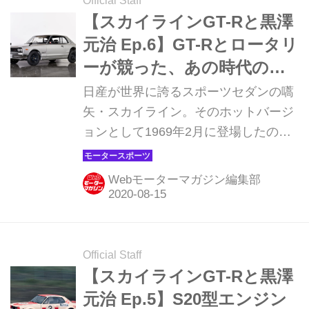
Official Staff
【スカイラインGT-Rと黒澤
元治 Ep.6】GT-Rとロータリ
ーが競った、あの時代の話
をしようか【最終回】
日産が世界に誇るスポーツセダンの嚆
矢・スカイライン。そのホットバージ
ョンとして1969年2月に登場したのが
初代スカイラインGT-R（PGC10）
だ。その栄光の軌跡は、レースシーン
Webモーターマガジン編集部
での活躍によって今もなお、伝説とし
て刻まれる。その軌跡を、1960年代〜
1970年代初頭に日産ワークスドライバ
ーのエースとして、日本初のスポーツ
Official Staff
プロトタイプカー・R380シリーズや初
【スカイラインGT-Rと黒澤
代ハコスカGT-Rを駆り、数々の名バト
元治 Ep.5】S20型エンジン