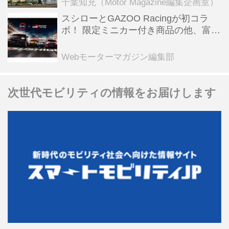
千葉知充（Motor Magazine編集企画室）
スシローとGAZOO Racingが初コラ
ボ！ 限定ミニカー付き商品の他、富士
スピードウェイのイベント体験があた
る抽選企画などを展開
Webモーターマガジン編集部
次世代モビリティの情報をお届けします