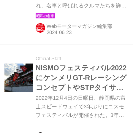
れ、名車と呼ばれるクルマたちを詳細
に紹介しよう。その第70回目は、サー
キットでロタリーエンジンの実力の高
Webモーターマガジン編集部
さを証明した、マツダ サバンナGTの
登場だ。（現在販売中のMOOK「昭和
の名車・完全版Volume.1」より）
Official Staff
NISMOフェスティバル2022
にケンメリGT-Rレーシング
コンセプトやSTPタイサン
GT-R、そして3万人の日産
2022年12月4日の日曜日、静岡県の富
ファンが集結
士スピードウェイで3年ぶりにニスモ
フェスティバルが開催された。3年振
りの開催となる今回は、レジェンドレ
ーサー・高橋国光氏の追悼イベントと