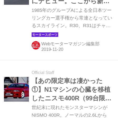
にデビュー。ここから新た
な伝説が始まった
1985年のグループAによる全日本ツー
リングカー選手権から常連となってい
るスカイライン。R30、R31はチャン
ピオン獲得を含め、それなりの成果は
挙げた。ただ、「速さ」、「強さ」と
Webモーターマガジン編集部
いう面から見るとフォードシエラなど
の外国車勢いに一歩譲るというのが実
情だった。「スカイライン」というブ
ランドは日産のモータースポーツで譲
Official Staff
ることができないもの…。そんな関係
【あの限定車は凄かった
者の思いの中、1990年シーズンにデビ
①】N1マシンの心臓を移植
ューしたのがR32スカイラインGT-Rだ
したニスモ400R（99台限定
った。
／1995年2月1日受注開始／
世紀末に現れたモンスターマシンが
販売価格：1200万円・当
NISMO 400R。ノーマルの2.6Lから