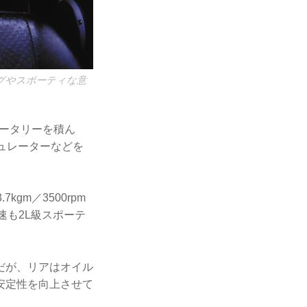
グやスポーティな意
ロータリーを積ん
ュレーターなどを
kgm／3500rpm
速も2L級スポーテ
だが、リアはオイル
安定性を向上させて