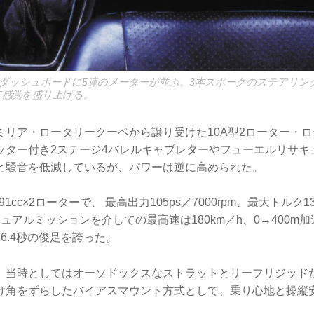
ダッシュボードに5連のメーターが並ぶ。3本スポークのステアリン
T感覚を盛り上げる。
ミリア・ロータリークーペから譲り受けた10A型2ローター・
ッター付き2ステージ4バレルキャブレターやフューエルリサキ
と騒音を低減しているが、パワーは逆に高められた。
1cc×2ローターで、 最高出力105ps／7000rpm、最大トルク13.7
ュアルミッションを介しての最高速は180km／h、0→400m加
6.4秒の俊足を誇った。
、当時としてはオーソドックスなストラットとリーフリジッド
け角をずらしたバイアスマウント方式として、乗り心地と操縦