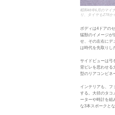
昭和48年6月のマ
り、タイヤもZ78から
ボディは4ドアの
猛獣のイメージが
せ、その左右にデ
は時代を先取りし
サイドビューは弓
背ビレを思わせる
型のリアコンビネ
インテリアも、フ
する。大径のタコ
ーターや時計を組
な3本スポークと