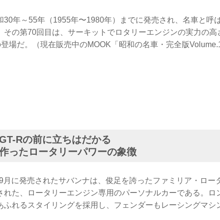
30年～55年（1955年〜1980年）までに発売され、名車と
。その第70回目は、サーキットでロタリーエンジンの実力の高
の登場だ。（現在販売中のMOOK「昭和の名車・完全版Volume.
GT-Rの前に立ちはだかる
作ったロータリーパワーの象徴
）年9月に発売されたサバンナは、俊足を誇ったファミリア・ロ
された、ロータリーエンジン専用のパーソナルカーである。ロ
あふれるスタイリングを採用し、フェンダーもレーシングマシ