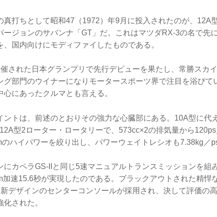
真打ちとして昭和47（1972）年9月に投入されたのが、12
バージョンのサバンナ「GT」だ。これはマツダRX-3の名で先
を、国内向けにモディファイしたものである。
開催された日本グランプリで先行デビューを果たし、常勝スカイラ
ング部門のウイナーになりモータースポーツ界で注目を浴びて
中心にあったクルマとも言える。
イントは、前述のとおりその強力な心臓部にある。10A型に代
2A型2ローター・ロータリーで、573cc×2の排気量から120ps／
00rpmのハイパワーを絞り出し、パワーウェイトレシオも7.38kg／
にカペラGS-IIと同じ5速マニュアルトランスミッションを組
→400m加速15.6秒が実現したのである。ブラックアウトされた精
と新デザインのセンターコンソールが採用され、決して評価の
強化された。