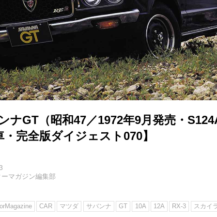
ンナGT（昭和47／1972年9月発売・S12
車・完全版ダイジェスト070】
3
ターマガジン編集部
rMagazine
CAR
マツダ
サバンナ
GT
10A
12A
RX-3
スカイラ