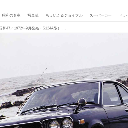
昭和の名車
写真蔵
ちょいふるジョイフル
スーパーカー
ドラ
マツダ サバンナGT（昭和47／1972年9月発売・S124A型） 【昭和の名車・完全版ダイジェスト070】