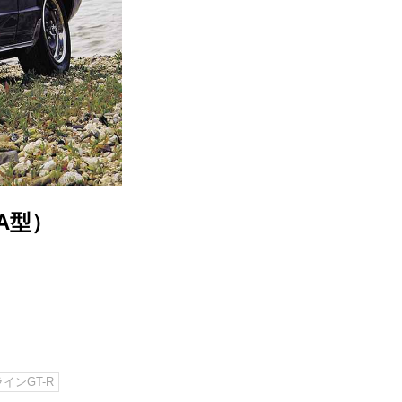
4A型）
インGT-R