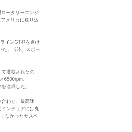
A型ロータリーエンジ
にアメリカに送り込
インGT-Rを退け
いた。当時、スポー
えて搭載されたの
6500rpm、
psを達成した。
み合わせ、最高速
悍なインテリアには丸
高くなかったサスペ