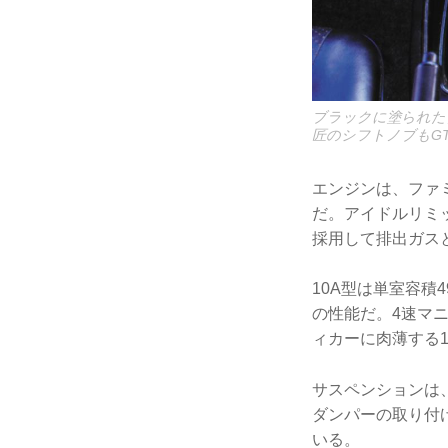
ブラックに塗られた
匠のシフトノブもG
エンジンは、ファ
だ。アイドルリミ
採用して排出ガス
10A型は単室容積49
の性能だ。4速マニ
ィカーに肉薄する1
サスペンションは
ダンパーの取り付
いる。