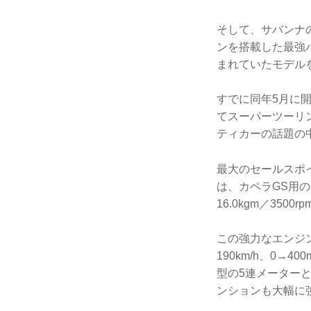
そして、サバンナの
ンを搭載した最強
まれていたモデル
すでに同年5月に
てスーパーツーリ
ティカーの話題の
最大のセールスポ
は、カペラGS用の1
16.0kgm／35
この強力なエンジン
190km/h、0
型の5連メーター
ンションも大幅に