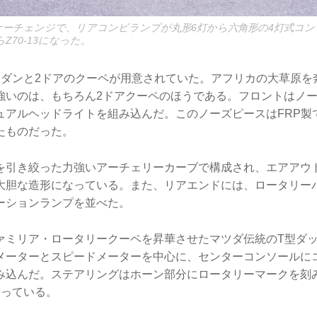
イナーチェンジで、リアコンビランプが丸形6灯から六角形の4灯式コ
Z70-13になった。
セダンと2ドアのクーペが用意されていた。アフリカの大草原を
強いのは、もちろん2ドアクーペのほうである。フロントはノ
ュアルヘッドライトを組み込んだ。このノーズピースはFRP製
たものだった。
を引き絞った力強いアーチェリーカーブで構成され、エアアウ
大胆な造形になっている。また、リアエンドには、ロータリー
ーションランプを並べた。
ァミリア・ロータリークーペを昇華させたマツダ伝統のT型ダ
メーターとスピードメーターを中心に、センターコンソールに
み込んだ。ステアリングはホーン部分にロータリーマークを刻
なっている。