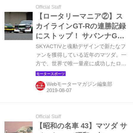
Official Staff
【ロータリーマニア②】ス
カイラインGT-Rの連勝記録
にストップ！ サバンナGS
II（前編）
SKYACTIVと魂動デザインで新たなフ
ァンを獲得している近年のマツダ。一
方で、世界で唯一量産に成功したロー
タリーエンジンとその搭載車に、今で
もただならぬ愛情を注ぐ人たちがい
Webモーターマガジン編集部
る。そんなオーナーと貴重な愛車を一
週間連続でご紹介！ 本日はスカイライ
ンGT-Rの連勝記録をストップさせた初
代サバンナ、通称RX-3だ。（取材・
Official Staff
文：増田 満／写真：伊藤嘉啓） スカ
【昭和の名車 43】マツダ サ
イラインの連勝を阻止した無敵のサバ