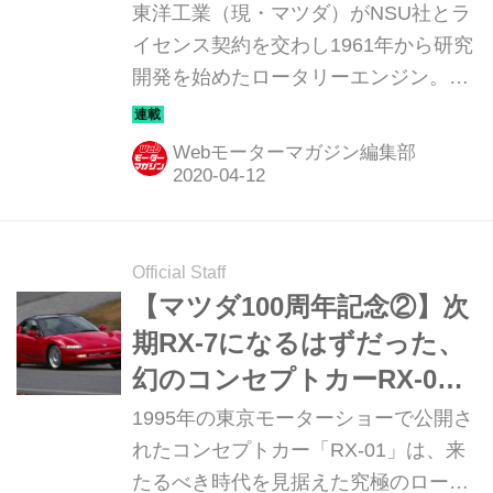
経たRX-7も大ヒットとなる
東洋工業（現・マツダ）がNSU社とラ
［第5回］
イセンス契約を交わし1961年から研究
開発を始めたロータリーエンジン。
1951年にフェリックス・ヴァンケル博
士が発明したもので、「夢のエンジ
Webモーターマガジン編集部
ン」とまで言われたが、実際には未完
成なものだった。当時の松田恒次社長
に社運をかけたロータリーエンジンの
開発を託されたのが、気鋭のエンジニ
Official Staff
ア山本健一氏だった。この連載ではそ
【マツダ100周年記念②】次
の開発過程から1991年のマツダ787B
期RX-7になるはずだった、
によるル・マン24時間制覇までを、マ
幻のコンセプトカーRX-01
ツダOBの小早川隆治さんの話に基づ
同乗試乗記
1995年の東京モーターショーで公開さ
いて辿ってみる。
れたコンセプトカー「RX-01」は、来
たるべき時代を見据えた究極のロータ