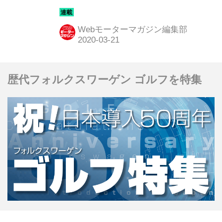
リーパッケージだった。だが、さまざ
まな障害が発生した結果、残念ながら
Webモーターマガジン編集部
お倉入りしてしまった。このクルマこ
そFD3Sに続く次期RX-7になるはずだ
った。マツダの開発陣はそう考えてい
歴代フォルクスワーゲン ゴルフを特集
たに違いない。ショー閉幕直後に広
島・三次テストコースでごく少数の媒
体を招いて開催された同乗試乗会の記
憶を紐解く。＜ホリデーオート誌1996
年1月26日号より＞