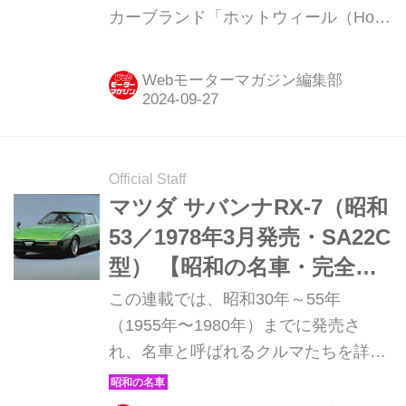
カーブランド「ホットウィール（Hot
Wheels）」の「カーカルチャー ジャ
パンヒストリックス4」より5車種を9
Webモーターマガジン編集部
月下旬より発売する。
Official Staff
マツダ サバンナRX-7（昭和
53／1978年3月発売・SA22C
型） 【昭和の名車・完全版
ダイジェスト097】
この連載では、昭和30年～55年
（1955年〜1980年）までに発売さ
れ、名車と呼ばれるクルマたちを詳細
に紹介しよう。その第97回目は、マツ
ダの野心作と言われた、サバンナRX-7