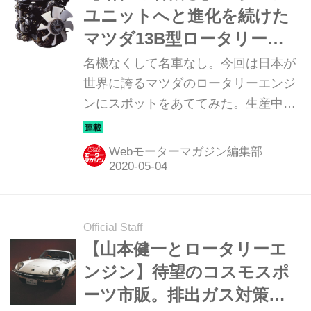
ユニットへと進化を続けた
マツダ13B型ロータリーエ
ンジン
名機なくして名車なし。今回は日本が
世界に誇るマツダのロータリーエンジ
ンにスポットをあててみた。生産中止
となった今も、熱烈な信奉者が大勢い
るマツダのロータリーエンジン。中で
Webモーターマガジン編集部
も654cc×2の排気量をもつ13B型は長
い生産期間のうちに別物とも呼べるほ
どの進化を遂げた名機である。
Official Staff
【山本健一とロータリーエ
ンジン】待望のコスモスポ
ーツ市販。排出ガス対策を