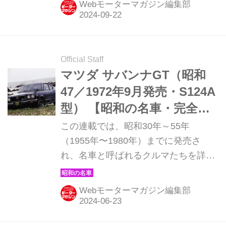
Webモーターマガジン編集部
の登場だ。（現在販売中のMOOK「昭
和の名車・完全版Volume.1」より）
Official Staff
マツダ サバンナGT（昭和
47／1972年9月発売・S124A
型） 【昭和の名車・完全版
ダイジェスト070】
この連載では、昭和30年～55年
（1955年〜1980年）までに発売さ
れ、名車と呼ばれるクルマたちを詳細
に紹介しよう。その第70回目は、サー
キットでロタリーエンジンの実力の高
Webモーターマガジン編集部
さを証明した、マツダ サバンナGTの
登場だ。（現在販売中のMOOK「昭和