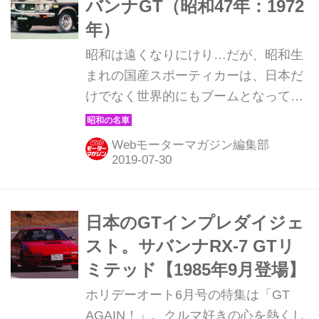
バンナGT（昭和47年：1972
ンナ 近年、海外から注目が集まったこ
年）
とで中古車価格が暴騰している国産旧
昭和は遠くなりにけり…だが、昭和生
車たち。人気の中心は通称ハコスカや
まれの国産スポーティカーは、日本だ
ケンメリと呼ばれるスカイラインGT-R
けでなく世界的にもブームとなってい
だが、その好敵手だったマツダ・ロー
る。そんな昭和の名車たちを時系列で
タリー勢の人気はいまひとつ盛り...
紹介していこう。今回は、昭和47年発
Webモーターマガジン編集部
売のマツダ サバンナGTだ。
日本のGTインプレダイジェ
スト。サバンナRX-7 GTリ
ミテッド【1985年9月登場】
ホリデーオート6月号の特集は「GT
AGAIN！」。クルマ好きの心を熱くし