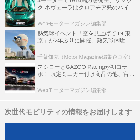
4モーターで1914馬力を発生。リマッ
ク ネヴェーラはクロアチア発のハイパ
ーBEV【スーパーカークロニクル・完
全版／115】
Webモーターマガジン編集部
熱気球イベント「空を見上げて IN 東
京」が2年ぶりに開催。熱気球体験搭
乗会や模型飛行機づくり教室などのコ
ンテンツも
千葉知充（Motor Magazine編集企画室）
スシローとGAZOO Racingが初コラ
ボ！ 限定ミニカー付き商品の他、富士
スピードウェイのイベント体験があた
る抽選企画などを展開
Webモーターマガジン編集部
次世代モビリティの情報をお届けします