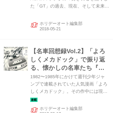
た「GT」の過去、現在、そして未来を
一挙に解説している。ここでは、その
中の「日本のGTインプレダイジェス
ホリデーオート編集部
ト」の記事を特別にピックアップして
お届けしよう。今回は、1985年、マツ
ダが本格的スポーツカーとして市場投
入した「サバンナRX-7」だ。初代を大
【名車回想録Vol.2】「よろ
きく凌ぐ高性能で、その速さはポルシ
しくメカドック」で振り返
ェに匹敵すると言われた。詳しくは現
る、懐かしの名車たち『サ
在発売中のホリデーオート6月号をご
バンナRX-7』
1982〜1985年にかけて週刊少年ジャ
一読のほど！
ンプで連載されていた人気漫画「よろ
しくメカドック」。その作中には現代
では名車と呼ぶにふさわしいモデルが
多数登場する。今回はその中から、マ
ホリデーオート編集部