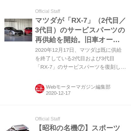
の名車・完全版Volume.1」より）
Official Staff
マツダが「RX-7」（2代目／
3代目）のサービスパーツの
再供給を開始。旧車オーナ
ーに朗報！
2020年12月17日、マツダは既に供給
を終了している2代目および3代目
「RX-7」のサービスパーツを復刻して
再供給すると発表した。
Webモーターマガジン編集部
Official Staff
【昭和の名機⑦】スポーツ