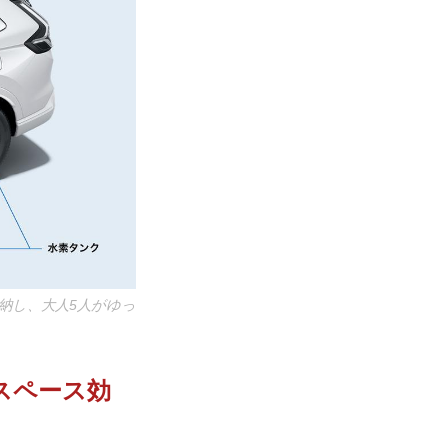
納し、大人5人がゆっ
スペース効