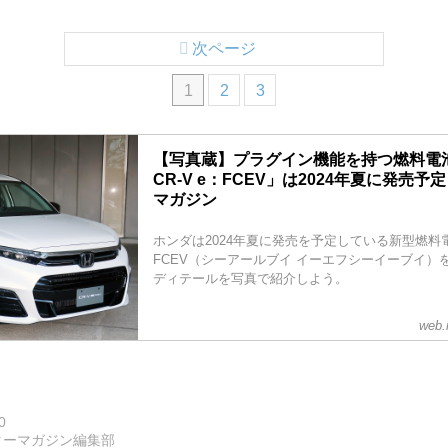
次ページ
1
2
3
【写真蔵】プラグイン機能を持つ燃料電
CR-V e：FCEV」は2024年夏に発売予定
マガジン
ホンダは2024年夏に発売を予定している新型燃料電池
FCEV（シーアールブイ イーエフシーイーブイ）
ディテールを写真で紹介しよう。
web.
0
ターマガジン編集部