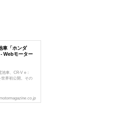
池車「ホンダ
 - Webモーター
車、CR-V e：
を世界初公開。その
motormagazine.co.jp