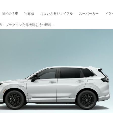
昭和の名車
写真蔵
ちょいふるジョイフル
スーパーカー
ドラ
ホンダ 新型CR-V正式発表！プラグイン充電機能を持つ燃料電池自動車「CR-V e:FCEV」は809万4900円なり