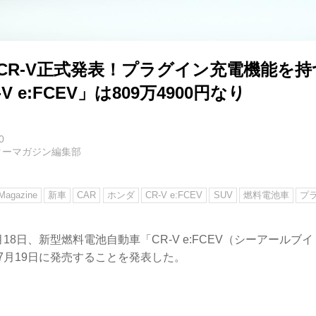
CR-V正式発表！プラグイン充電機能を
V e:FCEV」は809万4900円なり
0
ターマガジン編集部
agazine
新車
CAR
ホンダ
CR-V e:FCEV
SUV
燃料電池車
プ
月18日、新型燃料電池自動車「CR-V e:FCEV（シーアールブ
年7月19日に発売することを発表した。