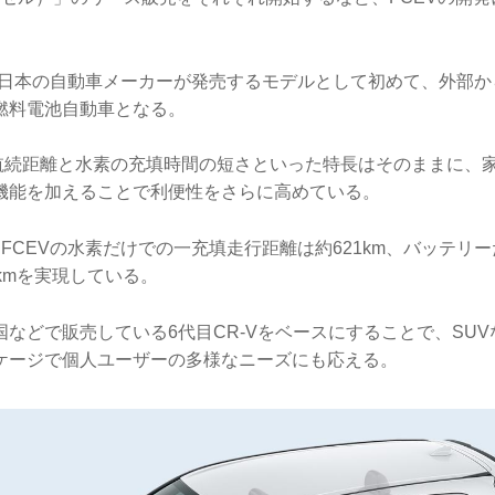
EVは、日本の自動車メーカーが発売するモデルとして初めて、外部
燃料電池自動車となる。
い航続距離と水素の充填時間の短さといった特長はそのままに、
機能を加えることで利便性をさらに高めている。
 e:FCEVの水素だけでの一充填走行距離は約621km、バッテリ
kmを実現している。
などで販売している6代目CR-Vをベースにすることで、SU
ケージで個人ユーザーの多様なニーズにも応える。