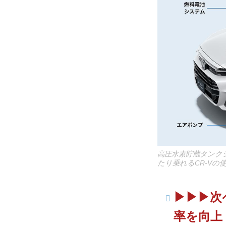
高圧水素貯蔵タンク
たり乗れるCR-Vの
▶▶▶次
率を向上