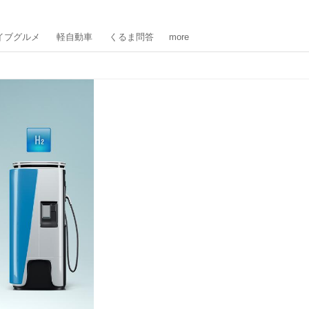
イブグルメ
軽自動車
くるま問答
more