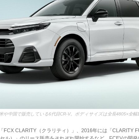
中国で販売している6代目CR-V。ボディサイズは全長4805×全幅186
FCX CLARITY（クラリティ）」、2016年には「CLARITY F
 セル）」のリース販売をそれぞれ開始するなど、FCEVの開