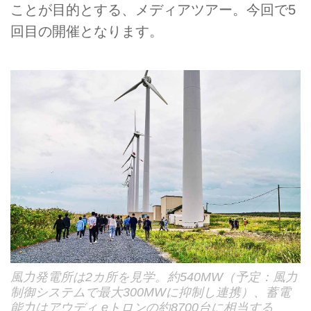
ことが目的とする、メディアツアー。今回で5
回目の開催となります。
風力発電所は2カ所を見学。約540MW（予定：風力
制御システムで最大300MWに抑制し連携）、蓄電
能力はアウディ eトロンの約8700台に相当する