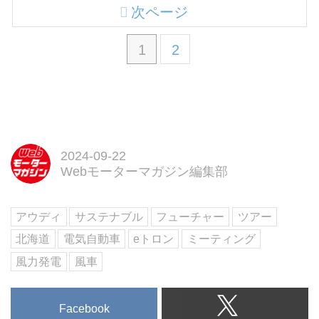
次ページ
1
2
2024-09-22
Webモーターマガジン編集部
アウディ
サステナブル
フューチャー
ツアー
北海道
電気自動車
eトロン
ミーティング
風力発電
風車
Facebook