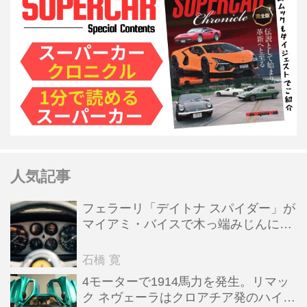
人気記事
フェラーリ「デイトナ スパイダー」が
マイアミ・バイスで木っ端みじんにな
った後「テスタロッサ」に化けた理由
石橋 寛
4モーターで1914馬力を発生。リマッ
ク ネヴェーラはクロアチア発のハイパ