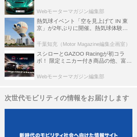
ーBEV【スーパーカークロニクル・完
全版／115】
Webモーターマガジン編集部
熱気球イベント「空を見上げて IN 東
京」が2年ぶりに開催。熱気球体験搭
乗会や模型飛行機づくり教室などのコ
ンテンツも
千葉知充（Motor Magazine編集企画室）
スシローとGAZOO Racingが初コラ
ボ！ 限定ミニカー付き商品の他、富士
スピードウェイのイベント体験があた
る抽選企画などを展開
Webモーターマガジン編集部
次世代モビリティの情報をお届けします