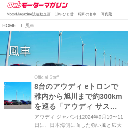
MotorMagazine誌連動企画
10年ひと昔
昭和の名車
写真蔵
HOME
風車
風車
Official Staff
8台のアウディ eトロンで
稚内から旭川まで約300km
を巡る「アウディ サステ
ナブル フューチャーツア
アウディ ジャパンは2024年9月10〜11
ー 北海道」を開催
日に、日本海側に面した強い風と広大