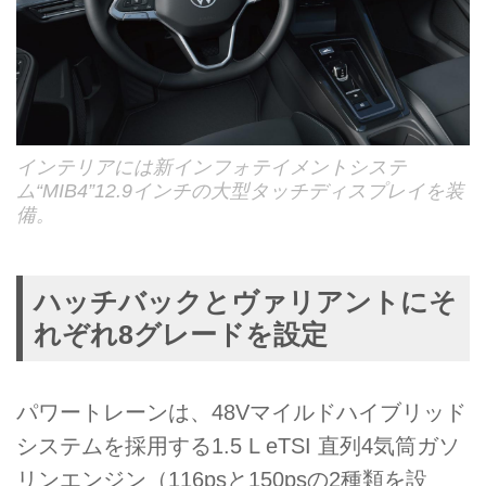
インテリアには新インフォテイメントシステ
ム“MIB4”12.9インチの大型タッチディスプレイを装
備。
ハッチバックとヴァリアントにそ
れぞれ8グレードを設定
パワートレーンは、48Vマイルドハイブリッド
システムを採用する1.5 L eTSI 直列4気筒ガソ
リンエンジン（116psと150psの2種類を設