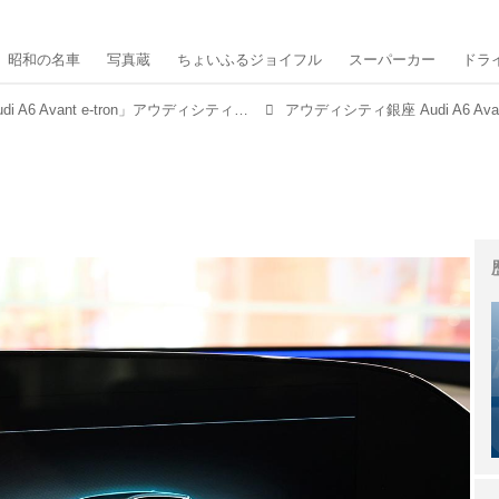
昭和の名車
写真蔵
ちょいふるジョイフル
スーパーカー
ドラ
さっそく観てきた！「Audi A6 Avant e-tron」アウディシティ銀座にて先行公開中
アウディシティ銀座 Audi A6 Avant e