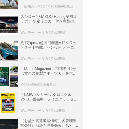
室などのコンテンツも
千葉知充（Motor Magazine編集企画室）
スシローとGAZOO Racingが初コ
ラボ！ 限定ミニカー付き商品の
他、富士スピードウェイのイベン
ト体験があたる抽選企画などを展
Webモーターマガジン編集部
開
約1万rpmの超高回転型V12クワッ
ドターボ搭載、ゼンヴォ オーロラ
は100台限定、デンマーク発のハ
イパーカー【スーパーカークロニ
Webモーターマガジン編集部
クル・完全版／116】
『Motor Magazine』2026年9月号
は古今の和製スポーツカーを大特
集。欧州スポーツ＆スーパーカー
情報も満載
Motor Magazine編集部
「BMW 3シリーズ クロニクル
Vol.3」販売中。ノイエクラッセか
ら3シリーズへ、誕生50周年記念
ムック
Webモーターマガジン編集部
【お盆の高速道路情報】各管理運
営会社が渋滞予測を発表。40km以