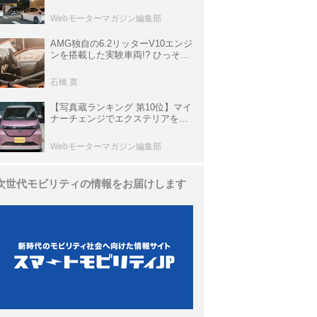
上の渋滞を予測されている道が複
数ある
Webモーターマガジン編集部
AMG独自の6.2リッターV10エンジ
ンを搭載した実験車両!? ひっそり
生き残っていた「CLK DTM AMG
P900 プロトタイプ」とは
石橋 寛
【写真蔵ランキング 第10位】マイ
ナーチェンジでエクステリアを刷
新、使い勝手も向上した「日産 サ
クラ」
Webモーターマガジン編集部
次世代モビリティの情報をお届けします