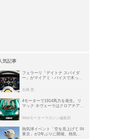
人気記事
フェラーリ「デイトナ スパイダ
ー」がマイアミ・バイスで木っ端
みじんになった後「テスタロッ
サ」に化けた理由
石橋 寛
4モーターで1914馬力を発生。リ
マック ネヴェーラはクロアチア発
のハイパーBEV【スーパーカーク
ロニクル・完全版／115】
Webモーターマガジン編集部
熱気球イベント「空を見上げて IN
東京」が2年ぶりに開催。熱気球
体験搭乗会や模型飛行機づくり教