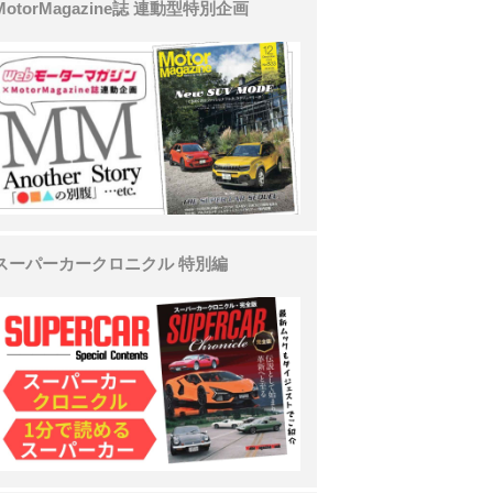
MotorMagazine誌 連動型特別企画
スーパーカークロニクル 特別編