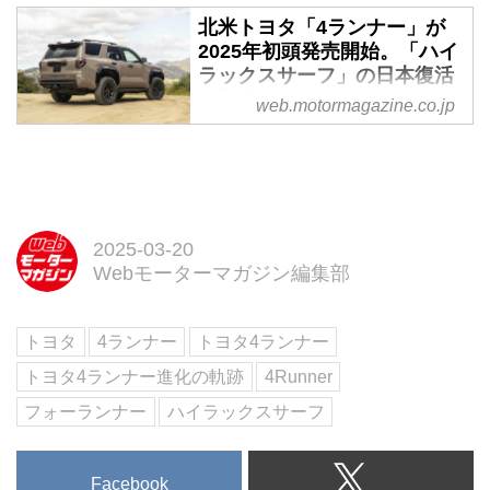
を支えた4WDが、各自動車メー
カーから続々と発売された。この
北米トヨタ「4ランナー」が
2025年初頭発売開始。「ハイ
連載企画では、今でいうSUVと
ラックスサーフ」の日本復活
は、ひと味もふた味も異なる「泥
に期待 - Webモーターマガジ
臭さやワイルドさ」を前面に押し
web.motormagazine.co.jp
ン
出したクロカン4WDを紹介す
る。第12弾は「ハイラックスサー
北米トヨタは2024年12月10日、6
フ N210系」だ。
代目となる4Runner（フォーラン
ナー）の2025年モデルを、2025
年初頭から発売することを発表し
2025-03-20
た。
Webモーターマガジン編集部
トヨタ
4ランナー
トヨタ4ランナー
トヨタ4ランナー進化の軌跡
4Runner
フォーランナー
ハイラックスサーフ
Facebook