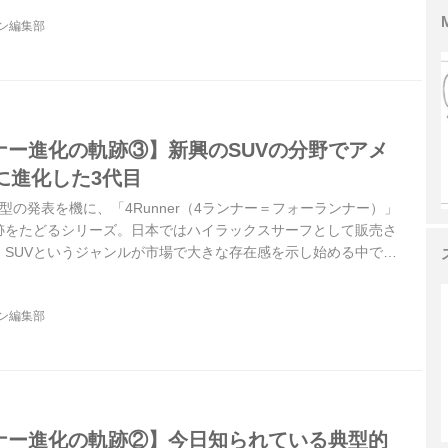
ジン編集部
ナー進化の軌跡③】新興のSUVの分野でアメ
に進化した3代目
型の発表を機に、「4Runner（4ランナー＝フォーランナー）」
跡をたどるシリーズ。日本ではハイラックスサーフとして販売さ
、SUVというジャンルが市場で大きな存在感を示し始める中で独
した3代目を振り返ってみよう。
ジン編集部
ンナー進化の軌跡②】今日知られている典型的