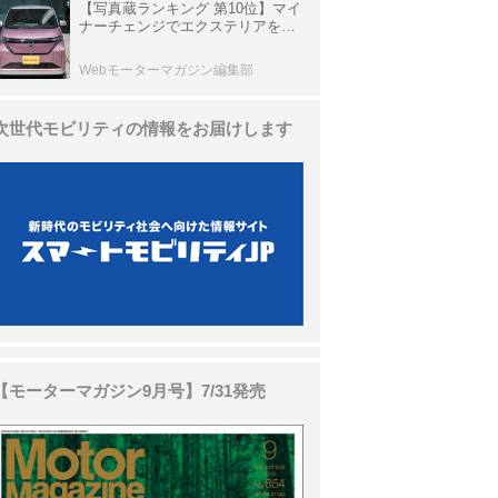
【写真蔵ランキング 第10位】マイ
ナーチェンジでエクステリアを刷
新、使い勝手も向上した「日産 サ
クラ」
Webモーターマガジン編集部
次世代モビリティの情報をお届けします
【モーターマガジン9月号】7/31発売