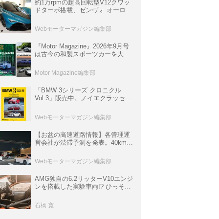
約1万rpmの超高回転型V12クワッ
ドターボ搭載、ゼンヴォ オーロラ
は100台限定、デンマーク発のハ
イパーカー【スーパーカークロニ
Webモーターマガジン編集部
クル・完全版／116】
『Motor Magazine』2026年9月号
は古今の和製スポーツカーを大特
集。欧州スポーツ＆スーパーカー
情報も満載
Motor Magazine編集部
「BMW 3シリーズ クロニクル
Vol.3」販売中。ノイエクラッセか
ら3シリーズへ、誕生50周年記念
ムック
Webモーターマガジン編集部
【お盆の高速道路情報】各管理運
営会社が渋滞予測を発表。40km以
上の渋滞を予測されている道が複
数ある
Webモーターマガジン編集部
AMG独自の6.2リッターV10エンジ
ンを搭載した実験車両!? ひっそり
生き残っていた「CLK DTM AMG
P900 プロトタイプ」とは
石橋 寛