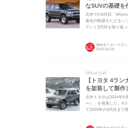
なSUVの基礎を
北米での6代目「4Ru
進化の軌跡をたどるシリ
ていく2代目を振り返
Webモーターマガ
Official Staff
【トヨタ 4ラ
を架装して製作
北米トヨタは2024年4
ー）」を発表した。4ラ
て2009年の4代目ま
てきた。6代目が日本
載）では、4ランナー
Webモーターマガ