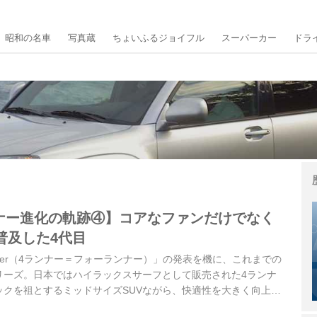
昭和の名車
写真蔵
ちょいふるジョイフル
スーパーカー
ドラ
ンナー進化の軌跡④】コアなファンだけでなく
普及した4代目
nner（4ランナー＝フォーランナー）」の発表を機に、これまでの
リーズ。日本ではハイラックスサーフとして販売された4ランナ
ックを祖とするミッドサイズSUVながら、快適性を大きく向上さ
振り返ってみよう。