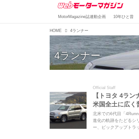
MotorMagazine誌連動企画
10年ひと昔
HOME
4ランナー
4ランナー
Official Staff
【トヨタ 4ラ
米国全土に広く
北米での6代目「4Ru
進化の軌跡をたどるシ
ー、ピックアップトラ
せて登場した4代目を