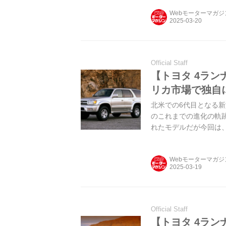
Webモーターマガ
Official Staff
【トヨタ 4ラン
リカ市場で独自
北米での6代目となる新
のこれまでの進化の軌
れたモデルだが今回は
自のポジションを確立
Webモーターマガ
Official Staff
【トヨタ 4ラ