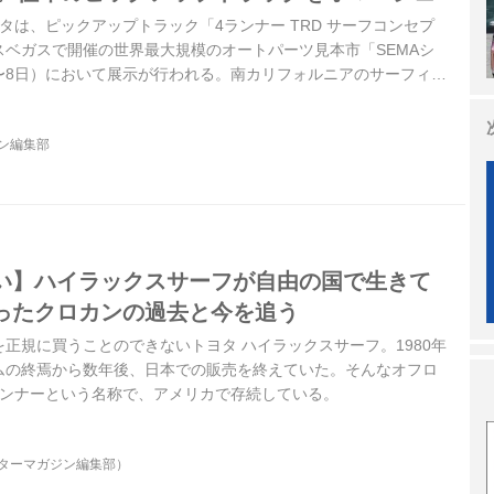
トヨタは、ピックアップトラック「4ランナー TRD サーフコンセプ
スベガスで開催の世界最大規模のオートパーツ見本市「SEMAシ
5日〜8日）において展示が行われる。南カリフォルニアのサーフィン
れた、初代「4ランナー」のオープンエア精神と先進の技術やデザ
だ。
ジン編集部
い】ハイラックスサーフが自由の国で生きて
ったクロカンの過去と今を追う
正規に買うことのできないトヨタ ハイラックスサーフ。1980年
ムの終焉から数年後、日本での販売を終えていた。そんなオフロ
ランナーという名称で、アメリカで存続している。
ーターマガジン編集部）