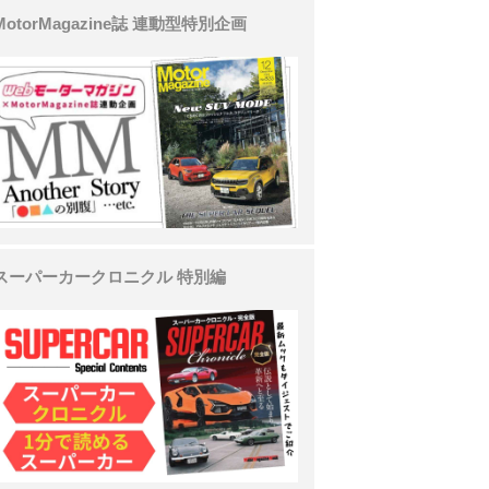
MotorMagazine誌 連動型特別企画
スーパーカークロニクル 特別編