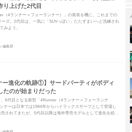
作り上げた2代目
nner（4ランナー＝フォーランナー）」の発表を機に、これまでの
ーズ。2代目は、一気に「SUVっぽい」たたずまいへと洗練され
ってみよう。
ジン編集部
ンナー進化の軌跡①】サードパーティがボディ
したのが始まりだった
月、6代目となる新型「4Runner（4ランナー＝フォーランナ
ンナーは日本では1984年からハイラックスサーフとして登場し
で発売されてきたが、5代目以降は海外専売モデルとして進化を続け
に導入されるかどうかは不透明だが、今回のシリーズ（不定期連
がどのように進化してきたのか、その軌跡をたどってみたい。
ジン編集部