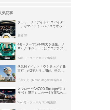
人気記事
フェラーリ「デイトナ スパイダ
ー」がマイアミ・バイスで木っ端
みじんになった後「テスタロッ
サ」に化けた理由
石橋 寛
4モーターで1914馬力を発生。リ
マック ネヴェーラはクロアチア発
のハイパーBEV【スーパーカーク
ロニクル・完全版／115】
Webモーターマガジン編集部
熱気球イベント「空を見上げて IN
東京」が2年ぶりに開催。熱気球
体験搭乗会や模型飛行機づくり教
室などのコンテンツも
千葉知充（Motor Magazine編集企画室）
スシローとGAZOO Racingが初コ
ラボ！ 限定ミニカー付き商品の
他、富士スピードウェイのイベン
ト体験があたる抽選企画などを展
Webモーターマガジン編集部
開