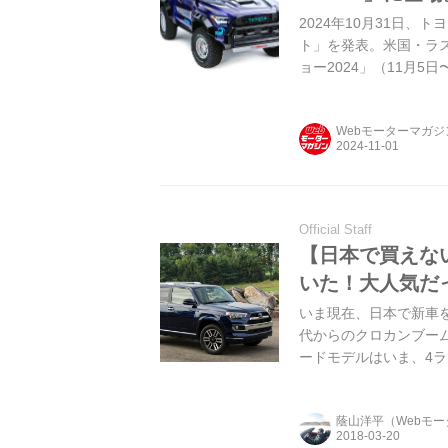
2024年10月31日、
ト」を発表。米国・ラ
ョー2024」（11月
文化にインスパイアさ
インを併せ持つモデル
Webモーターマガ
Official Staff
【日本で買えな
いた！大人気だ
いま現在、日本で新車を
代からのクロカンブー
ードモデルはいま、4
蔭山洋平（Webモ