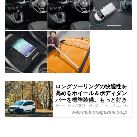
ロングツーリングの快適性を
高めるホイール＆ボディダン
パーを標準装備。もっと好き
なことが楽しめる「ルノー カ
web.motormagazine.co.jp
ングー リミテ」を50台限定で
発売 - Webモーターマガジン
いろんなこだわりを持った大人が
選ぶ「旅」の相棒ルノー カング