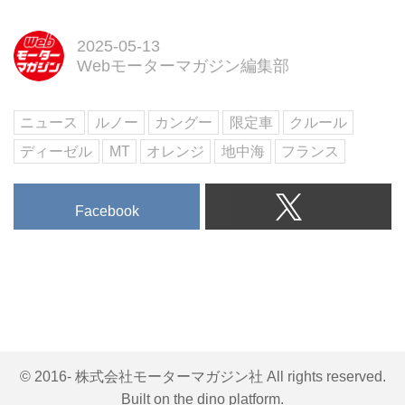
ーに、特別な装備をまとった限定
仕様「ルノー カングー リミテ」
2025-05-13
が誕生。O.Zホイール＆COXボデ
Webモーターマガジン編集部
ィダンパーが、ロングツーリング
をもっと快適にしてくれます。
ニュース
ルノー
カングー
限定車
クルール
ディーゼル
MT
オレンジ
地中海
フランス
Facebook
© 2016- 株式会社モーターマガジン社 All rights reserved.
Built on
the dino platform
.