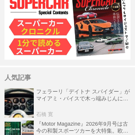
人気記事
フェラーリ「デイトナ スパイダー」が
マイアミ・バイスで木っ端みじんにな
った後「テスタロッサ」に化けた理由
石橋 寛
『Motor Magazine』2026年9月号は古
今の和製スポーツカーを大特集。欧州