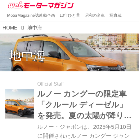
MotorMagazine誌連動企画
10年ひと昔
昭和の名車
写真蔵
HOME
地中海
地中海
Official Staff
ルノー カングーの限定車
「クルール ディーゼル」
を発売。夏の太陽が降り注
ぐ地中海のオレンジをイメ
ルノー・ジャポンは、2025年5月10日
ージ
に開催されたルノー カングー ジャン