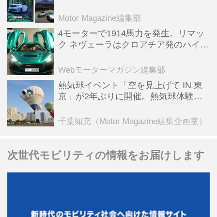
スポーツ＆スーパーカー情報も満載
Motor Magazine編集部
4モーターで1914馬力を発生。リマッ
ク ネヴェーラはクロアチア発のハイパ
ーBEV【スーパーカークロニクル・完
全版／115】
Webモーターマガジン編集部
熱気球イベント「空を見上げて IN 東
京」が2年ぶりに開催。熱気球体験搭
乗会や模型飛行機づくり教室などのコ
ンテンツも
千葉知充（Motor Magazine編集企画室）
次世代モビリティの情報をお届けします