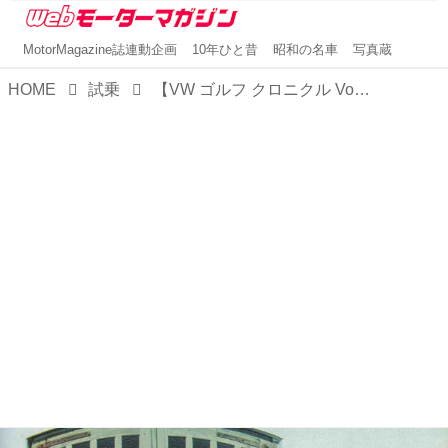
MotorMagazine誌連動企画
10年ひと昔
昭和の名車
写真蔵
HOME
試乗
【VW ゴルフ クロニクル Vol.1 ダイジェスト（4）】二代目ゴルフ デビュー 1983年11月号