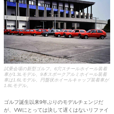
試乗会場の新型ゴルフ。6穴スチールホイール装着
車が1.3Lモデル、9本スポークアルミホイール装着
車は1.6Lモデル、円盤状ホイールキャップ装着車が
1.8Lモデル。
ゴルフ誕生以来9年ぶりのモデルチェンジだ
が、VWにとっては決して遅くはないリファイ