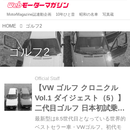
MotorMagazine誌連動企画
10年ひと昔
昭和の名車
写真蔵
HOME
ゴルフ2
ゴルフ2
Official Staff
【VW ゴルフ クロニクル
Vol.1 ダイジェスト（5）】
二代目ゴルフ 日本初試乗
1984年5月号
最新型は8.5世代目となっている世界的
ベストセラー車・VWゴルフ。初代モ