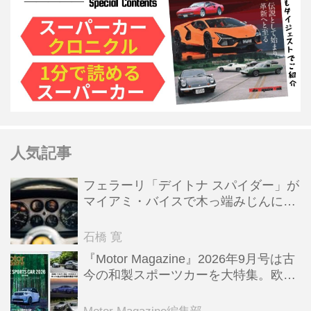
人気記事
フェラーリ「デイトナ スパイダー」が
マイアミ・バイスで木っ端みじんにな
った後「テスタロッサ」に化けた理由
石橋 寛
『Motor Magazine』2026年9月号は古
今の和製スポーツカーを大特集。欧州
スポーツ＆スーパーカー情報も満載