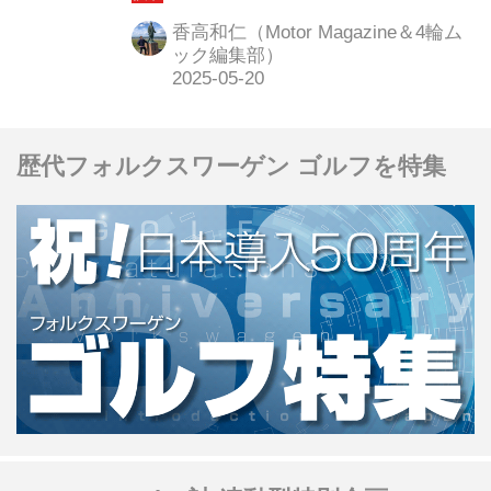
今年で50周年を迎える。ここでは、そ
香高和仁（Motor Magazine＆4輪ム
の半世紀の足跡を辿った「VW ゴルフ
ック編集部）
クロニクル vol.1」（2025年2月25日発
売）から、モーターマガジン誌1983年
11月号で取材した二代目モデル、通称
歴代フォルクスワーゲン ゴルフを特集
「ゴルフ2」の最初の取材記事、当時
の西ドイツ・ミュンヘンで開催された
国際試乗会の記事より、その抜粋した
内容をお届けしよう。