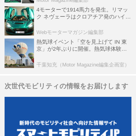
Motor Magazine編集部
4モーターで1914馬力を発生。リマッ
ク ネヴェーラはクロアチア発のハイパ
ーBEV【スーパーカークロニクル・完
全版／115】
Webモーターマガジン編集部
熱気球イベント「空を見上げて IN 東
京」が2年ぶりに開催。熱気球体験搭
乗会や模型飛行機づくり教室などのコ
ンテンツも
千葉知充（Motor Magazine編集企画室）
次世代モビリティの情報をお届けします