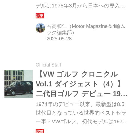
デルは1975年3月から日本への導入が
開始され、今年で50周年を迎える。こ
こでは、その半世紀の足跡を辿った
香高和仁（Motor Magazine＆4輪ム
「VW ゴルフ クロニクル vol.1」
ック編集部）
（2025年2月25日発売）から、モータ
ーマガジン誌1984年3月号で取材した
二代目モデルの日本での初取材試乗記
Official Staff
事より、その抜粋した内容をお届けし
【VW ゴルフ クロニクル
よう。また三代目ゴルフおよび四代目
Vol.1 ダイジェスト（4）】
ゴルフを取り上げた「VW ゴルフ クロ
ニクル vol.2」（2025年5月28日発売）
二代目ゴルフ デビュー 1983
も刊行されたので、こちらもよろしく
年11月号
1974年のデビュー以来、最新型は8.5
お願いいたします。
世代目となっている世界的ベストセラ
ー車・VWゴルフ。初代モデルは1975
年3月から日本への導入が開始され、