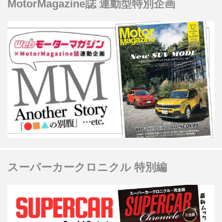
MotorMagazine誌 連動型特別企画
スーパーカークロニクル 特別編