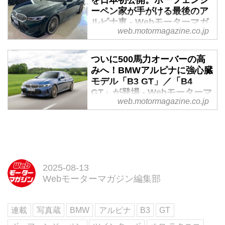
ーペン家が手がける最後のア
ルピナ車 - Webモーターマガ
web.motormagazine.co.jp
ジン
2025年2月21日、ニコル・レーシ
ついに500馬力オーバーの高
ング・ジャパンはBMW アルピナ
みへ！BMWアルピナに強心臓
の最新モデル、B3GTおよび
モデル「B3 GT」／「B4
B4GTをメディアに向けて日本初
GT」が登場 - Webモーターマ
公開した。このモデルが、アルピ
web.motormagazine.co.jp
ガジン
ナの創業家であるボーフェンジー
ペン家が手がけた最後のアルピナ
2024年6月5日、ニコル・レーシ
車になる。
ング・ジャパンは、BMW アルピ
ナのメインを担う「B3」／「B4
」の進化形「B3 GT」／「B4
GT」を発表。搭載の直6DOHC3L
2025-08-13
ツインターボの最高出力を従来比
Webモーターマガジン編集部
34psアップの529psとした、エボ
リューションモデルの誕生だ。
連載
写真蔵
BMW
アルピナ
B3
GT