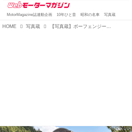
MotorMagazine誌連動企画
10年ひと昔
昭和の名車
写真蔵
HOME
写真蔵
【写真蔵】ボーフェンジーペン家が手がけた最後のアルピナ セダン「B3 GT」