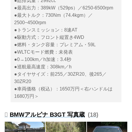
●総排気量：2992cc
●最高出力：389kW（529ps）／6250-6500rpm
●最大トルク：730Nm（74.4kgm）／
2500−4500rpm
●トランスミッション：8速AT
●駆動方式：フロント縦置き4WD
●燃料・タンク容量：プレミアム・59L
●WLTCモード燃費：未発表
●0→100km／h加速：3.4秒
●巡航最高速度：308km／h
●タイヤサイズ：前255／30ZR20、後265／
30ZR20
●車両価格（税込）：1650万円＜右ハンドルは
1680万円＞
BMWアルピナ B3GT 写真蔵
18