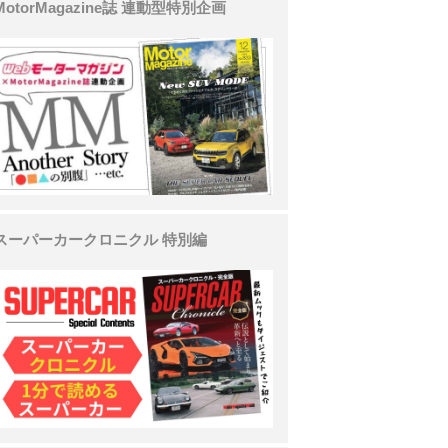
MotorMagazine誌 連動型特別企画
スーパーカークロニクル 特別編