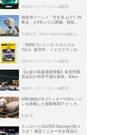
ロニクル・完全版／115】
Webモーターマガジン編集部
熱気球イベント「空を見上げて IN
東京」が2年ぶりに開催。熱気球
体験搭乗会や模型飛行機づくり教
室などのコンテンツも
千葉知充（Motor Magazine編集企画室）
「BMW 3シリーズ クロニクル
Vol.3」販売中。ノイエクラッセか
ら3シリーズへ、誕生50周年記念
ムック
Webモーターマガジン編集部
【お盆の高速道路情報】各管理運
営会社が渋滞予測を発表。40km以
上の渋滞を予測されている道が複
数ある
Webモーターマガジン編集部
AMG独自の6.2リッターV10エンジ
ンを搭載した実験車両!? ひっそり
生き残っていた「CLK DTM AMG
P900 プロトタイプ」とは
石橋 寛
スシローとGAZOO Racingが初コ
ラボ！ 限定ミニカー付き商品の