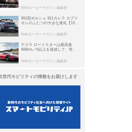
他、富士スピードウェイのイベン
ト体験があたる抽選企画などを展
Webモーターマガジン編集部
開
991型ポルシェ 911カレラ カブリ
オレのふたつの大きな進化【10年
ひと昔の新車】
Webモーターマガジン編集部
テスラ ロードスターは最高速
400km／h以上を達成して、世界
最速を目指すハイパーEV【スーパ
ーカークロニクル・完全版／
Webモーターマガジン編集部
113】
次世代モビリティの情報をお届けします