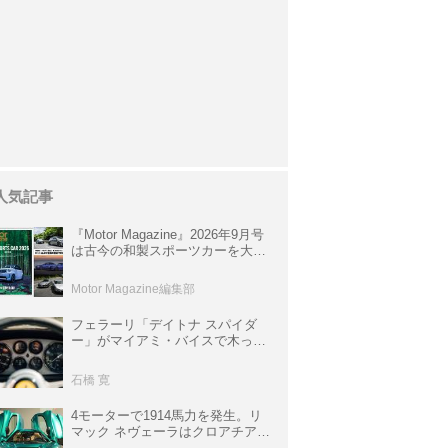
人気記事
『Motor Magazine』2026年9月号
は古今の和製スポーツカーを大特
集。欧州スポーツ＆スーパーカー
情報も満載
Motor Magazine編集部
フェラーリ「デイトナ スパイダ
ー」がマイアミ・バイスで木っ端
みじんになった後「テスタロッ
サ」に化けた理由
石橋 寛
4モーターで1914馬力を発生。リ
マック ネヴェーラはクロアチア発
のハイパーBEV【スーパーカーク